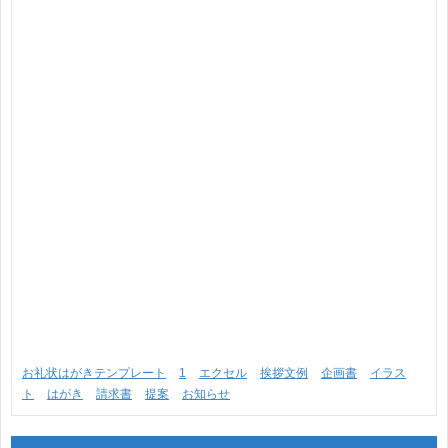
お礼状はがきテンプレート
1
エクセル
挨拶文例
企画書
イラス
ト
はがき
請求書
提案
お知らせ