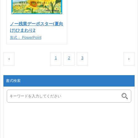
ノー残業デーポスター(夏向
け)ひまわり2
形式：
PowerPoint
1
2
3
書式検索