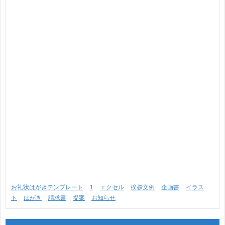
お礼状はがきテンプレート
1
エクセル
挨拶文例
企画書
イラス
ト
はがき
請求書
提案
お知らせ