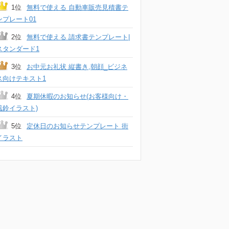
1位
無料で使える 自動車販売見積書テ
ンプレート01
2位
無料で使える 請求書テンプレート|
スタンダード1
3位
お中元お礼状 縦書き,朝顔_ビジネ
ス向けテキスト1
4位
夏期休暇のお知らせ(お客様向け・
風鈴イラスト)
5位
定休日のお知らせテンプレート 街
イラスト