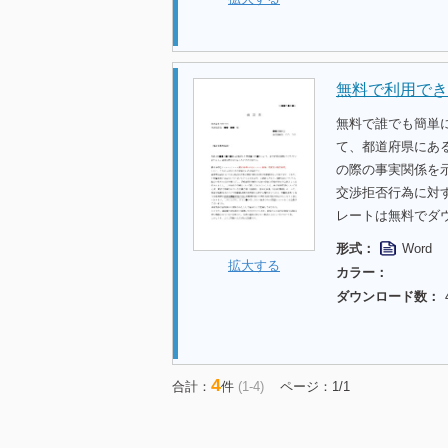
無料で利用でき
無料で誰でも簡単
て、都道府県にあ
の際の事実関係を
交渉拒否行為に対
レートは無料でダ
形式：
Word
拡大する
カラー：
ダウンロード数：
4
合計：
件
(1-4)
ページ：1/1