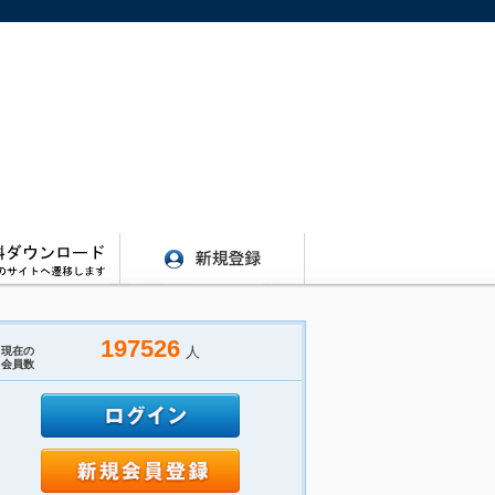
197526
人
現在の
会員数