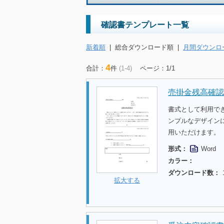
確認書テンプレート一覧
新着順
|
総合ダウンロード順
|
月間ダウンロ
4
合計：
件
(1-4)
ページ：1/1
売掛金残高確認
書式として利用で
ンプルなデザイン
用いただけます。
形式：
Word
カラー：
ダウンロード数：
拡大する