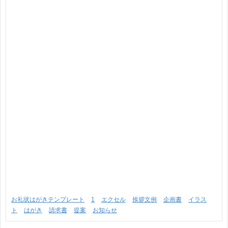
お礼状はがきテンプレート
1
エクセル
挨拶文例
企画書
イラス
ト
はがき
請求書
提案
お知らせ