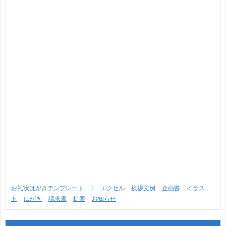
お礼状はがきテンプレート
1
エクセル
挨拶文例
企画書
イラス
ト
はがき
請求書
提案
お知らせ