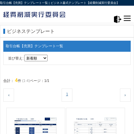
取引台帳【売買】テンプレート一覧 | ビジネス書式テンプレート【経費削減実行委員会】
メニュー>
ログアウト
ビジネステンプレート
取引台帳【売買】テンプレート一覧
並び替え:
4
合計：
件
(1-4)
ページ：1/1
1