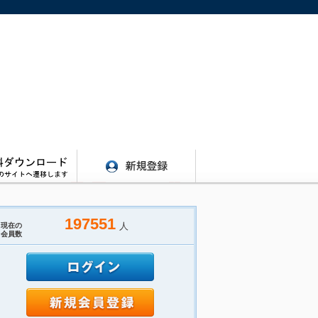
197551
人
現在の
会員数