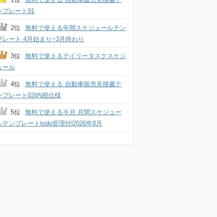
ンプレート01
2位
無料で使える年間スケジュールテン
プレート 4月始まり~3月終わり
3位
無料で使えるデイリータスクスケジ
ュール
4位
無料で使える 自動車販売見積書テ
ンプレート02|内税仕様
5位
無料で使える今月 月間スケジュー
ルテンプレートtodo管理付|2026年8月