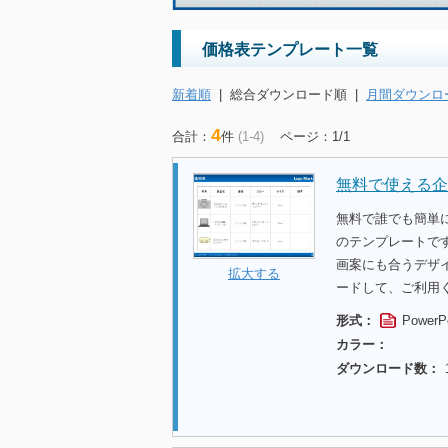
価格表テンプレート一覧
新着順
|
総合ダウンロード順
|
月間ダウンロ
4
合計：
件
(1-4)
ページ：1/1
無料で使える企
無料で誰でも簡単
のテンプレートで
画案にも合うデザ
拡大する
ードして、ご利用
形式：
PowerP
カラー：
ダウンロード数：