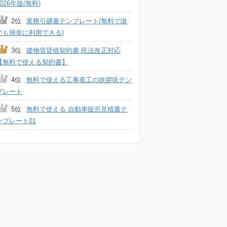
2026年版(無料)
2位
業務引継書テンプレート(無料で誰
でも簡単に利用できる)
3位
建物賃貸借契約書 民法改正対応
【無料で使える契約書】
4位
無料で使える工事着工の挨拶状テン
プレート
5位
無料で使える 自動車販売見積書テ
ンプレート01