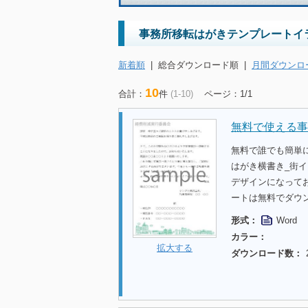
事務所移転はがきテンプレートイ
新着順
|
総合ダウンロード順
|
月間ダウンロ
10
合計：
件
(1-10)
ページ：1/1
無料で使える事
無料で誰でも簡単
はがき横書き_街
デザインになって
ートは無料でダウ
形式：
Word
カラー：
拡大する
ダウンロード数：