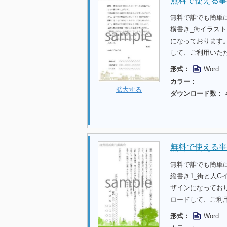
無料で使える事
無料で誰でも簡単
横書き_街イラス
になっております
して、ご利用いた
形式：
Word
カラー：
拡大する
ダウンロード数：
無料で使える事
無料で誰でも簡単
縦書き1_街と人
ザインになってお
ロードして、ご利
形式：
Word