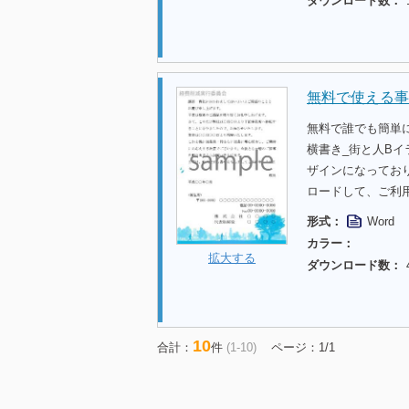
ダウンロード数：
無料で使える事
無料で誰でも簡単
横書き_街と人B
ザインになってお
ロードして、ご利
形式：
Word
カラー：
拡大する
ダウンロード数：
10
合計：
件
(1-10)
ページ：1/1