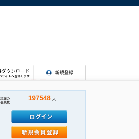
197548
人
現在の
会員数