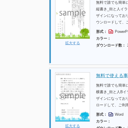
無料で誰でも簡単
縦書き_街と人イ
ザインになってお
ウンロードして、
形式：
PowerP
カラー：
拡大する
ダウンロード数：
無料で使える事
無料で誰でも簡単
横書き_街と人B
ザインになってお
ロードして、ご利
形式：
Word
カラー：
拡大する