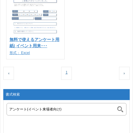
無料で使えるアンケート用
紙| イベント用来･･･
形式：
Excel
1
書式検索