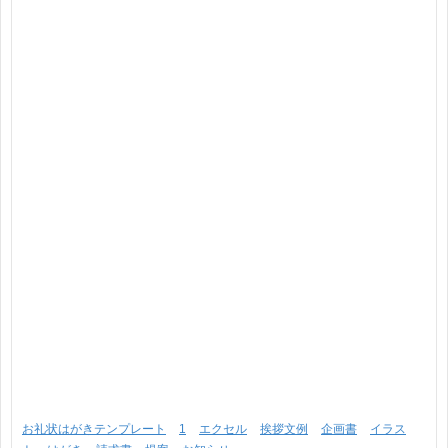
お礼状はがきテンプレート
1
エクセル
挨拶文例
企画書
イラス