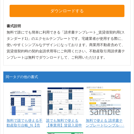
ダウンロードする
書式説明
無料で誰にでも簡単に利用できる「請求書テンプレート_賃貸借契約用(ス
タンダード1)」のエクセルテンプレートです。宅建業者が使用する際に、
使いやすくシンプルなデザインになっております。商業用不動産含めて、
賃貸借契約時の契約金請求用等にご利用ください。不動産取引用請求書テ
ンプレートは無料でダウンロードして、ご利用いただけます。
同一タグの他の書式
無料で誰でも使える不
誰でも無料で使える
無料で使える 請求書テ
動産取引台帳_N【売
【事業用】賃貸入居申
ンプレート|シンプル･･･
買･･･
込書･･･