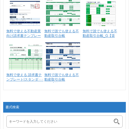
無料で使える不動産業
無料で誰でも使える不
無料で誰でも使える不
向け請求書テンプレー
動産取引台帳
動産取引台帳_G【賃
ト･･･
_2G【賃･･･
貸･･･
無料で使える 請求書テ
無料で誰でも使える不
ンプレート|スタンダ･･･
動産取引台帳
_2N【賃･･･
書式検索