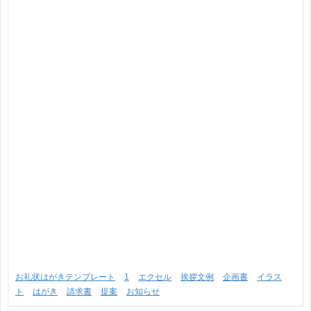
お礼状はがきテンプレート
1
エクセル
挨拶文例
企画書
イラス
ト
はがき
請求書
提案
お知らせ