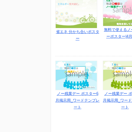
無料で使えるノ
省エネ 分かち合いポスタ
ーポスター|4
ー
ノー残業デー ポスター6
ノー残業デー ポ
月掲示用_ワードテンプレ
月掲示用_ワー
ート
ート