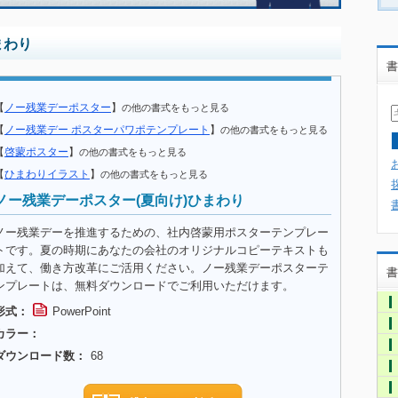
まわり
書
【
ノー残業デーポスター
】
の他の書式をもっと見る
【
ノー残業デー ポスターパワポテンプレート
】
の他の書式をもっと見る
【
啓蒙ポスター
】
の他の書式をもっと見る
【
ひまわりイラスト
】
の他の書式をもっと見る
ノー残業デーポスター(夏向け)ひまわり
ノー残業デーを推進するための、社内啓蒙用ポスターテンプレー
トです。夏の時期にあなたの会社のオリジナルコピーテキストも
加えて、働き方改革にご活用ください。ノー残業デーポスターテ
書
ンプレートは、無料ダウンロードでご利用いただけます。
形式：
PowerPoint
カラー：
ダウンロード数：
68