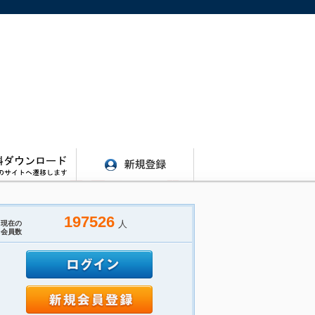
197526
人
現在の
会員数