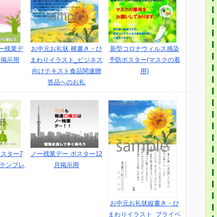
ー残業デ
お中元お礼状 横書き・ひ
新型コロナウィルス感染
月掲示用
まわりイラスト_ビジネス
予防ポスター(マスクの着
向けテキスト食品関連贈
用)
答品へのお礼
スター7
ノー残業デー ポスター12
ドテンプレ
月掲示用
お中元お礼状縦書き・ひ
まわりイラスト_プライベ