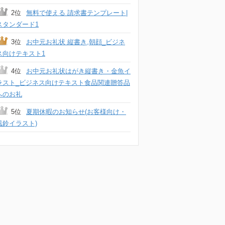
2位
無料で使える 請求書テンプレート|
スタンダード1
3位
お中元お礼状 縦書き,朝顔_ビジネ
ス向けテキスト1
4位
お中元お礼状はがき縦書き・金魚イ
ラスト_ビジネス向けテキスト食品関連贈答品
へのお礼
5位
夏期休暇のお知らせ(お客様向け・
風鈴イラスト)