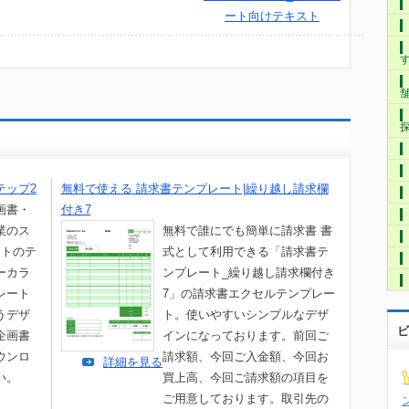
ート向けテキスト
テップ2
無料で使える 請求書テンプレート|繰り越し請求欄
画書・
付き7
業のス
無料で誰にでも簡単に請求書 書
ントのテ
式として利用できる「請求書テ
ーカラ
ンプレート_繰り越し請求欄付き
レート
7」の請求書エクセルテンプレー
うデザ
ト。使いやすいシンプルなデザ
ビ
企画書
インになっております。前回ご
ウンロ
請求額、今回ご入金額、今回お
詳細を見る
い。
買上高、今回ご請求額の項目を
ご用意しております。取引先の