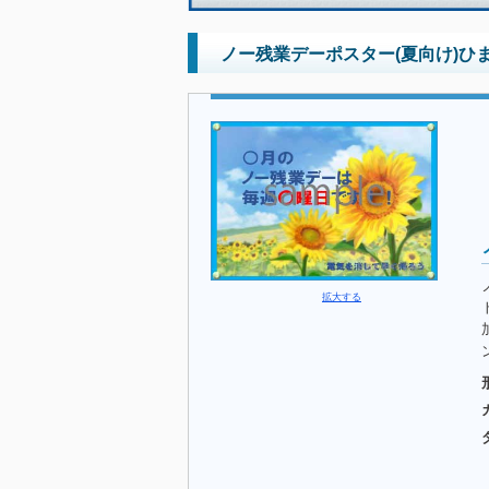
ノー残業デーポスター(夏向け)ひ
拡大する