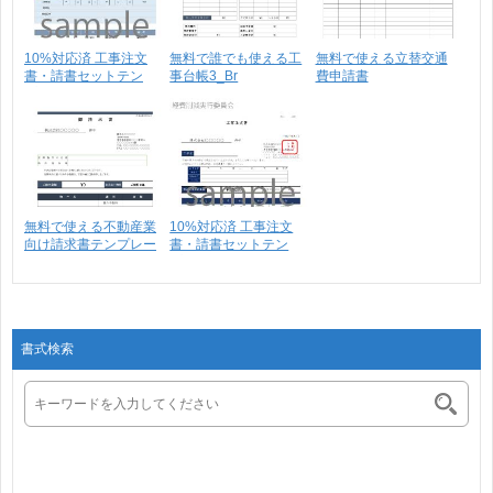
10%対応済 工事注文
無料で誰でも使える工
無料で使える立替交通
書・請書セットテン
事台帳3_Br
費申請書
プ･･･
無料で使える不動産業
10%対応済 工事注文
向け請求書テンプレー
書・請書セットテン
ト･･･
プ･･･
書式検索