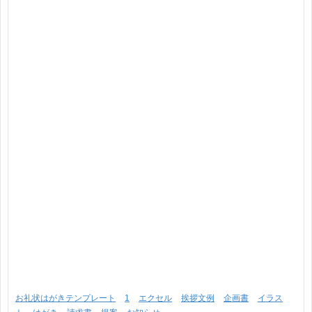
お礼状はがきテンプレート
1
エクセル
挨拶文例
企画書
イラス