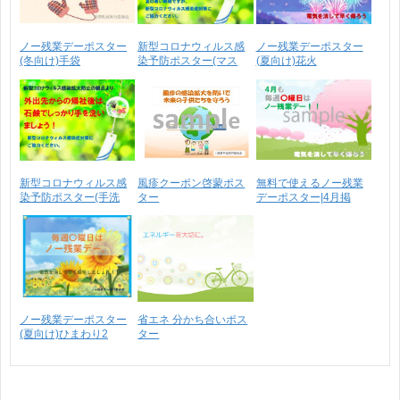
ノー残業デーポスター
新型コロナウィルス感
ノー残業デーポスター
(冬向け)手袋
染予防ポスター(マス
(夏向け)花火
ク･･･
新型コロナウィルス感
風疹クーポン啓蒙ポス
無料で使えるノー残業
染予防ポスター(手洗
ター
デーポスター|4月掲
い･･･
示･･･
ノー残業デーポスター
省エネ 分かち合いポス
(夏向け)ひまわり2
ター