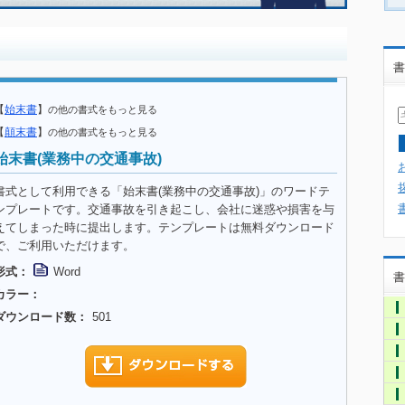
書
【
始末書
】
の他の書式をもっと見る
【
顛末書
】
の他の書式をもっと見る
始末書(業務中の交通事故)
書式として利用できる「始末書(業務中の交通事故)」のワードテ
ンプレートです。交通事故を引き起こし、会社に迷惑や損害を与
えてしまった時に提出します。テンプレートは無料ダウンロード
で、ご利用いただけます。
形式：
Word
書
カラー：
ダウンロード数：
501