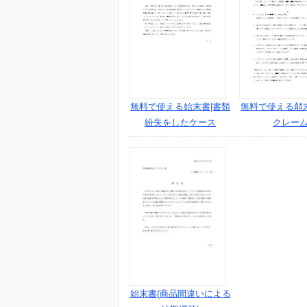
無料で使える始末書|書類
無料で使える顛
紛失をしたケース
クレー
始末書(商品間違いによる