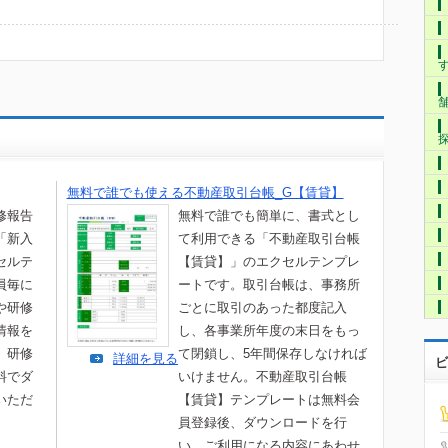
無料で誰でも使える不動産取引台帳_G【賃貸】
修報告
無料で誰でも簡単に、書式とし
「新入
て利用できる「不動産取引台帳
セルテ
【賃貸】」のエクセルテンプレ
員毎に
ートです。取引台帳は、事務所
や研修
ごとに取引のあった都度記入
情報を
し、各事業所年度の末日をもっ
。研修
て閉鎖し、5年間保存しなければ
詳細を見る
ビ
料でダ
いけません。不動産取引台帳
いただ
【賃貸】テンプレートは無料会
員登録後、ダウンロードを行
い、ご利用になる内容にあわせ