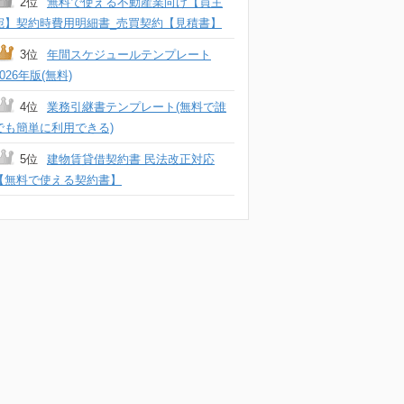
2位
無料で使える不動産業向け【買主
宛】契約時費用明細書_売買契約【見積書】
3位
年間スケジュールテンプレート
2026年版(無料)
4位
業務引継書テンプレート(無料で誰
でも簡単に利用できる)
5位
建物賃貸借契約書 民法改正対応
【無料で使える契約書】