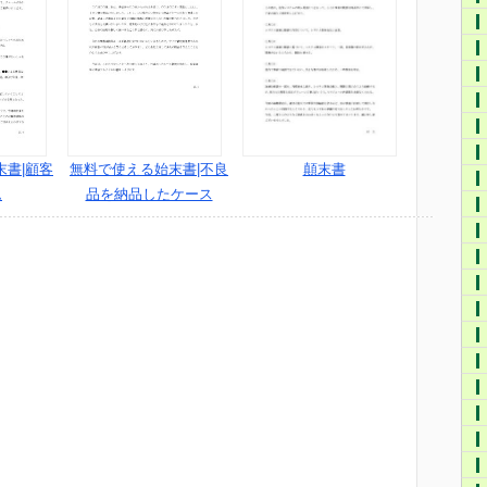
末書|顧客
無料で使える始末書|不良
顛末書
ム
品を納品したケース