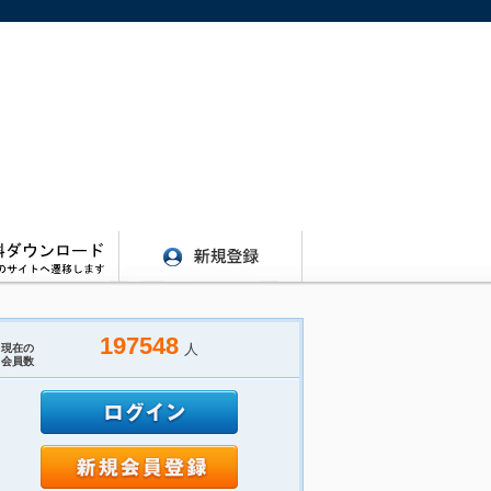
197548
人
現在の
会員数