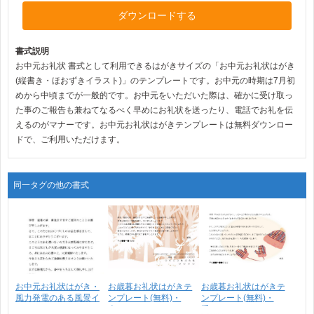
ダウンロードする
書式説明
お中元お礼状 書式として利用できるはがきサイズの「お中元お礼状はがき
(縦書き・ほおずきイラスト)」のテンプレートです。お中元の時期は7月初
めから中頃までが一般的です。お中元をいただいた際は、確かに受け取っ
た事のご報告も兼ねてなるべく早めにお礼状を送ったり、電話でお礼を伝
えるのがマナーです。お中元お礼状はがきテンプレートは無料ダウンロー
ドで、ご利用いただけます。
同一タグの他の書式
お中元お礼状はがき・
お歳暮お礼状はがきテ
お歳暮お礼状はがきテ
風力発電のある風景イ
ンプレート(無料)・
ンプレート(無料)・
ラ･･･
森･･･
手･･･