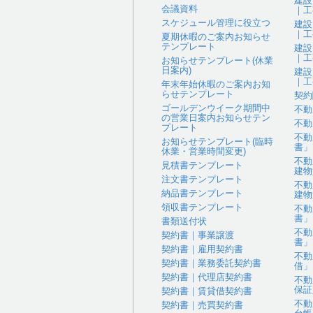
建設
会議資料
｜工
スケジュール管理に役立つ
建設
｜工
夏期休暇のご案内お知らせ
テンプレート
建設
｜工
お知らせテンプレート(休業
日案内)
建設
｜工
年末年始休暇のご案内お知
らせテンプレート
契約
ゴールデンウイーク期間中
不動
の営業日案内お知らせテン
不動
プレート
不動
お知らせテンプレート(臨時
書」
休業・営業時間変更)
不動
見積書テンプレート
建物
注文書テンプレート
不動
納品書テンプレート
建物
領収書テンプレート
不動
書」
書類送付状
不動
契約書｜事業譲渡
書」
契約書｜雇用契約書
不動
契約書｜業務委託契約書
借」
契約書｜代理店契約書
不動
保証
契約書｜賃貸借契約書
不動
契約書｜売買契約書