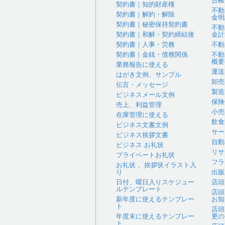
台帳
契約書｜知的財産権
不動
契約書｜解約・解除
金明
契約書｜秘密保持契約書
不動
契約書｜和解・契約締結後
金計
契約書｜人事・労務
不動
契約書｜金銭・債務関係
不動
概要
業務報告に使える
運送
はがき文例、サンプル
卸売
伝言・メッセージ
製造
ビジネスメール文例
保険
売上、利益管理
小売
在庫管理に使える
飲食
ビジネス文書文例
サー
ビジネス挨拶文書
自動
ビジネス お礼状
リサ
プライベートお礼状
フラ
お礼状 、挨拶状イラスト入
り
出版
日付、曜日入りスケジュー
店頭
ルテンプレート
店頭
新年度に使えるテンプレー
お知
ト
店頭
年度末に使えるテンプレー
更の
ト