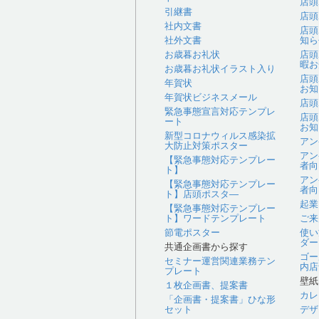
店頭
引継書
店頭
社内文書
店頭
社外文書
知ら
お歳暮お礼状
店頭
暇お
お歳暮お礼状イラスト入り
店頭
年賀状
お知
年賀状ビジネスメール
店頭
緊急事態宣言対応テンプレ
店頭
ート
お知
新型コロナウィルス感染拡
アン
大防止対策ポスター
アン
【緊急事態対応テンプレー
者向
ト】
アン
【緊急事態対応テンプレー
者向
ト】店頭ポスタ―
起業
【緊急事態対応テンプレー
ト】ワードテンプレート
ご来
節電ポスター
使い
ダー
共通企画書から探す
ゴー
セミナー運営関連業務テン
内店
プレート
壁紙
１枚企画書、提案書
カレ
「企画書・提案書」ひな形
セット
デザ