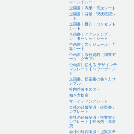
マインドシート
企画書｜表紙・目次シート
企画書｜背景・現状確認シ
ート
企画書｜目的・コンセプト
シート
企画書｜アクションプラ
ン・ターゲットシート
企画書｜スケジュール・予
算シート
企画書｜添付資料（調査デ
ータ・グラフ)
企画書に使える デザインテ
ンプレート｜パワーポイン
ト
企画書、提案書の書き方サ
ンプル
社内啓蒙ポスター
働き方提案
マーケティングシート
会社の経費削減・提案書テ
ンプレート
会社の経費削減・提案書テ
ンプレート｜郵送費・運送
費
会社の経費削減・提案書テ