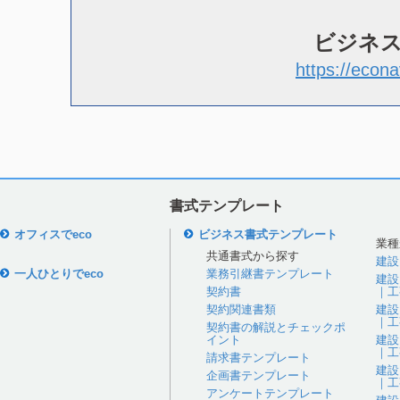
ビジネ
https://econa
書式テンプレート
オフィスでeco
ビジネス書式テンプレート
業種
共通書式から探す
建設
一人ひとりでeco
業務引継書テンプレート
建設
契約書
｜工
契約関連書類
建設
｜工
契約書の解説とチェックポ
イント
建設
｜工
請求書テンプレート
建設
企画書テンプレート
｜工
アンケートテンプレート