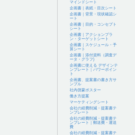
マインドシート
企画書｜表紙・目次シート
企画書｜背景・現状確認シ
ート
企画書｜目的・コンセプト
シート
企画書｜アクションプラ
ン・ターゲットシート
企画書｜スケジュール・予
算シート
企画書｜添付資料（調査デ
ータ・グラフ)
企画書に使える デザインテ
ンプレート｜パワーポイン
ト
企画書、提案書の書き方サ
ンプル
社内啓蒙ポスター
働き方提案
マーケティングシート
会社の経費削減・提案書テ
ンプレート
会社の経費削減・提案書テ
ンプレート｜郵送費・運送
費
会社の経費削減・提案書テ