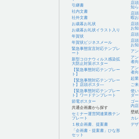
店頭
引継書
知ら
社内文書
店頭
社外文書
暇お
お歳暮お礼状
店頭
お知
お歳暮お礼状イラスト入り
店頭
年賀状
店頭
年賀状ビジネスメール
お知
緊急事態宣言対応テンプレ
アン
ート
アン
新型コロナウィルス感染拡
者向
大防止対策ポスター
アン
【緊急事態対応テンプレー
者向
ト】
起業
【緊急事態対応テンプレー
ト】店頭ポスタ―
ご来
【緊急事態対応テンプレー
使い
ト】ワードテンプレート
ダー
節電ポスター
ゴー
内店
共通企画書から探す
壁紙
セミナー運営関連業務テン
プレート
カレ
１枚企画書、提案書
デザ
「企画書・提案書」ひな形
セット