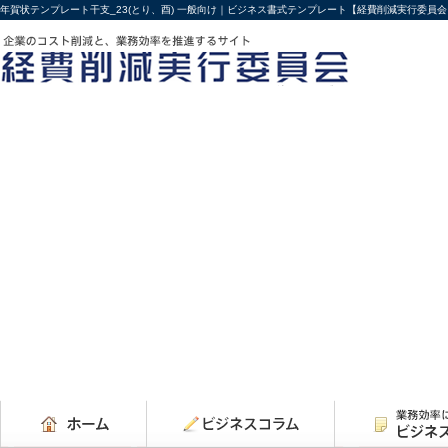
年賀状テンプレート干支_23(とり、酉) 一般向け｜ビジネス書式テンプレート【経費削減実行委員会