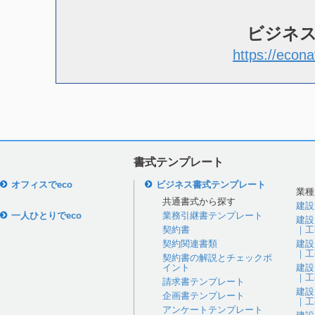
ビジネ
https://econa
書式テンプレート
オフィスでeco
ビジネス書式テンプレート
業種
共通書式から探す
建設
一人ひとりでeco
業務引継書テンプレート
建設
契約書
｜工
契約関連書類
建設
｜工
契約書の解説とチェックポ
イント
建設
｜工
請求書テンプレート
建設
企画書テンプレート
｜工
アンケートテンプレート