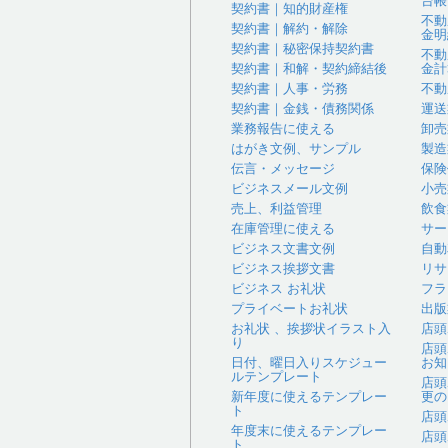
台帳
契約書｜知的財産権
不動
契約書｜解約・解除
金明
契約書｜秘密保持契約書
不動
契約書｜和解・契約締結後
金計
契約書｜人事・労務
不動
契約書｜金銭・債務関係
運送
業務報告に使える
卸売
はがき文例、サンプル
製造
伝言・メッセージ
保険
ビジネスメール文例
小売
売上、利益管理
飲食
在庫管理に使える
サー
ビジネス文書文例
自動
ビジネス挨拶文書
リサ
ビジネス お礼状
フラ
プライベートお礼状
出版
お礼状 、挨拶状イラスト入
店頭
り
店頭
日付、曜日入りスケジュー
お知
ルテンプレート
店頭
新年度に使えるテンプレー
更の
ト
店頭
年度末に使えるテンプレー
店頭
ト