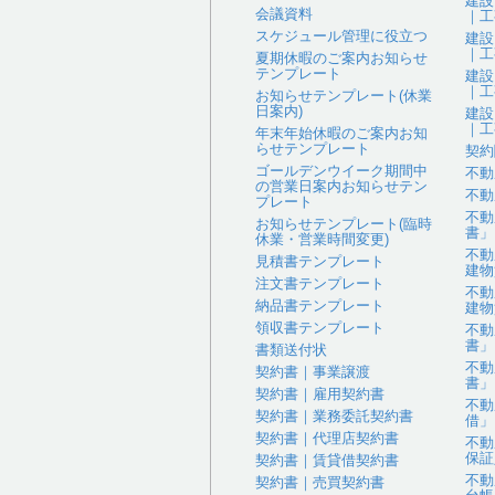
建設
会議資料
｜工
スケジュール管理に役立つ
建設
｜工
夏期休暇のご案内お知らせ
テンプレート
建設
｜工
お知らせテンプレート(休業
日案内)
建設
｜工
年末年始休暇のご案内お知
らせテンプレート
契約
ゴールデンウイーク期間中
不動
の営業日案内お知らせテン
不動
プレート
不動
お知らせテンプレート(臨時
書」
休業・営業時間変更)
不動
見積書テンプレート
建物
注文書テンプレート
不動
納品書テンプレート
建物
領収書テンプレート
不動
書」
書類送付状
不動
契約書｜事業譲渡
書」
契約書｜雇用契約書
不動
契約書｜業務委託契約書
借」
契約書｜代理店契約書
不動
保証
契約書｜賃貸借契約書
不動
契約書｜売買契約書