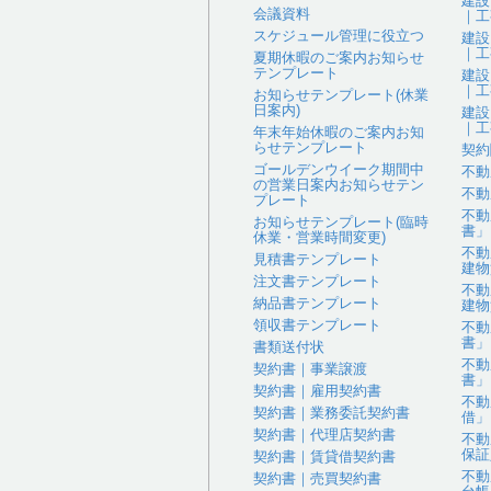
建設
会議資料
｜工
スケジュール管理に役立つ
建設
｜工
夏期休暇のご案内お知らせ
テンプレート
建設
｜工
お知らせテンプレート(休業
日案内)
建設
｜工
年末年始休暇のご案内お知
らせテンプレート
契約
ゴールデンウイーク期間中
不動
の営業日案内お知らせテン
不動
プレート
不動
お知らせテンプレート(臨時
書」
休業・営業時間変更)
不動
見積書テンプレート
建物
注文書テンプレート
不動
納品書テンプレート
建物
領収書テンプレート
不動
書」
書類送付状
不動
契約書｜事業譲渡
書」
契約書｜雇用契約書
不動
契約書｜業務委託契約書
借」
契約書｜代理店契約書
不動
保証
契約書｜賃貸借契約書
不動
契約書｜売買契約書