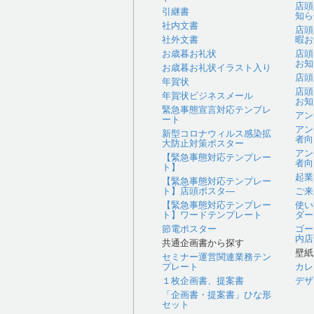
店頭
引継書
知ら
社内文書
店頭
社外文書
暇お
お歳暮お礼状
店頭
お知
お歳暮お礼状イラスト入り
店頭
年賀状
店頭
年賀状ビジネスメール
お知
緊急事態宣言対応テンプレ
アン
ート
アン
新型コロナウィルス感染拡
者向
大防止対策ポスター
アン
【緊急事態対応テンプレー
者向
ト】
起業
【緊急事態対応テンプレー
ト】店頭ポスタ―
ご来
【緊急事態対応テンプレー
使い
ト】ワードテンプレート
ダー
節電ポスター
ゴー
内店
共通企画書から探す
壁紙
セミナー運営関連業務テン
プレート
カレ
１枚企画書、提案書
デザ
「企画書・提案書」ひな形
セット