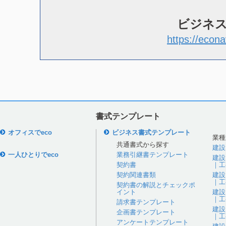
ビジネ
https://econa
書式テンプレート
オフィスでeco
ビジネス書式テンプレート
業種
共通書式から探す
建設
一人ひとりでeco
業務引継書テンプレート
建設
契約書
｜工
契約関連書類
建設
｜工
契約書の解説とチェックポ
イント
建設
｜工
請求書テンプレート
建設
企画書テンプレート
｜工
アンケートテンプレート