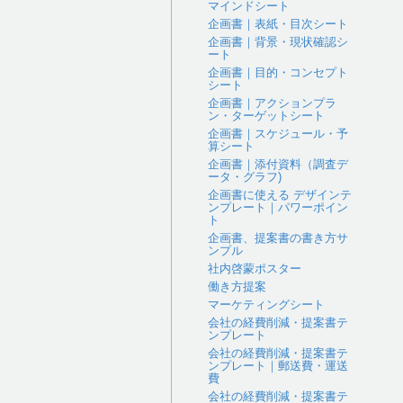
マインドシート
企画書｜表紙・目次シート
企画書｜背景・現状確認シ
ート
企画書｜目的・コンセプト
シート
企画書｜アクションプラ
ン・ターゲットシート
企画書｜スケジュール・予
算シート
企画書｜添付資料（調査デ
ータ・グラフ)
企画書に使える デザインテ
ンプレート｜パワーポイン
ト
企画書、提案書の書き方サ
ンプル
社内啓蒙ポスター
働き方提案
マーケティングシート
会社の経費削減・提案書テ
ンプレート
会社の経費削減・提案書テ
ンプレート｜郵送費・運送
費
会社の経費削減・提案書テ