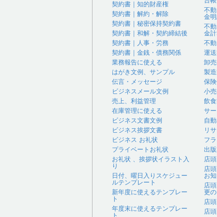
台帳
契約書｜知的財産権
不動
契約書｜解約・解除
金明
契約書｜秘密保持契約書
不動
契約書｜和解・契約締結後
金計
契約書｜人事・労務
不動
契約書｜金銭・債務関係
運送
業務報告に使える
卸売
はがき文例、サンプル
製造
伝言・メッセージ
保険
ビジネスメール文例
小売
売上、利益管理
飲食
在庫管理に使える
サー
ビジネス文書文例
自動
ビジネス挨拶文書
リサ
ビジネス お礼状
フラ
プライベートお礼状
出版
お礼状 、挨拶状イラスト入
店頭
り
店頭
日付、曜日入りスケジュー
お知
ルテンプレート
店頭
新年度に使えるテンプレー
更の
ト
店頭
年度末に使えるテンプレー
店頭
ト