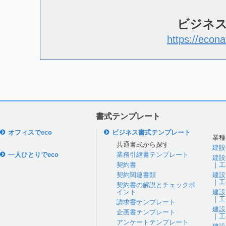
ビジネ
https://econa
書式テンプレート
オフィスでeco
ビジネス書式テンプレート
業種
共通書式から探す
建設
一人ひとりでeco
業務引継書テンプレート
建設
契約書
｜工
契約関連書類
建設
｜工
契約書の解説とチェックポ
イント
建設
｜工
請求書テンプレート
建設
企画書テンプレート
｜工
アンケートテンプレート