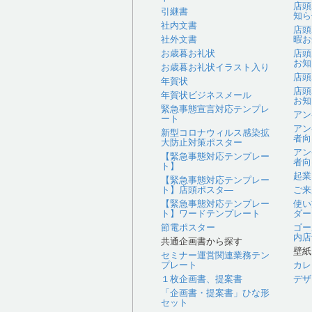
店頭
引継書
知ら
社内文書
店頭
社外文書
暇お
お歳暮お礼状
店頭
お知
お歳暮お礼状イラスト入り
店頭
年賀状
店頭
年賀状ビジネスメール
お知
緊急事態宣言対応テンプレ
アン
ート
アン
新型コロナウィルス感染拡
者向
大防止対策ポスター
アン
【緊急事態対応テンプレー
者向
ト】
起業
【緊急事態対応テンプレー
ト】店頭ポスタ―
ご来
【緊急事態対応テンプレー
使い
ト】ワードテンプレート
ダー
節電ポスター
ゴー
内店
共通企画書から探す
壁紙
セミナー運営関連業務テン
プレート
カレ
１枚企画書、提案書
デザ
「企画書・提案書」ひな形
セット