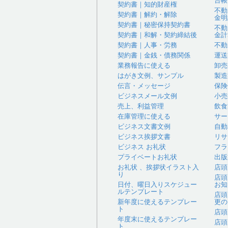
台帳
契約書｜知的財産権
不動
契約書｜解約・解除
金明
契約書｜秘密保持契約書
不動
契約書｜和解・契約締結後
金計
契約書｜人事・労務
不動
契約書｜金銭・債務関係
運送
業務報告に使える
卸売
はがき文例、サンプル
製造
伝言・メッセージ
保険
ビジネスメール文例
小売
売上、利益管理
飲食
在庫管理に使える
サー
ビジネス文書文例
自動
ビジネス挨拶文書
リサ
ビジネス お礼状
フラ
プライベートお礼状
出版
お礼状 、挨拶状イラスト入
店頭
り
店頭
日付、曜日入りスケジュー
お知
ルテンプレート
店頭
新年度に使えるテンプレー
更の
ト
店頭
年度末に使えるテンプレー
店頭
ト