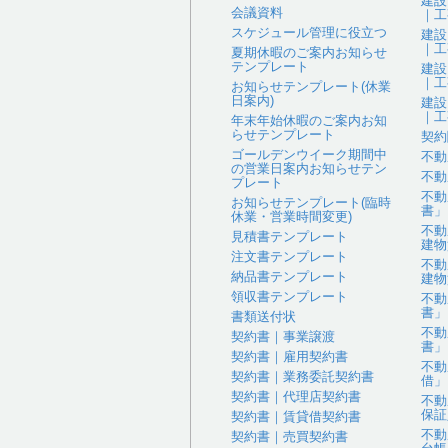
建設
会議資料
｜工
スケジュール管理に役立つ
建設
｜工
夏期休暇のご案内お知らせ
テンプレート
建設
｜工
お知らせテンプレート(休業
日案内)
建設
｜工
年末年始休暇のご案内お知
らせテンプレート
契約
ゴールデンウイーク期間中
不動
の営業日案内お知らせテン
不動
プレート
不動
お知らせテンプレート(臨時
書」
休業・営業時間変更)
不動
見積書テンプレート
建物
注文書テンプレート
不動
納品書テンプレート
建物
領収書テンプレート
不動
書」
書類送付状
不動
契約書｜事業譲渡
書」
契約書｜雇用契約書
不動
契約書｜業務委託契約書
借」
契約書｜代理店契約書
不動
保証
契約書｜賃貸借契約書
不動
契約書｜売買契約書