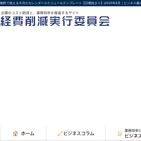
無料で使える今月のカレンダースケジュールテンプレート【日曜始まり】|2025年9月｜ビジネス