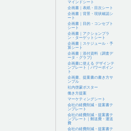
マインドシート
企画書｜表紙・目次シート
企画書｜背景・現状確認シ
ート
企画書｜目的・コンセプト
シート
企画書｜アクションプラ
ン・ターゲットシート
企画書｜スケジュール・予
算シート
企画書｜添付資料（調査デ
ータ・グラフ)
企画書に使える デザインテ
ンプレート｜パワーポイン
ト
企画書、提案書の書き方サ
ンプル
社内啓蒙ポスター
働き方提案
マーケティングシート
会社の経費削減・提案書テ
ンプレート
会社の経費削減・提案書テ
ンプレート｜郵送費・運送
費
会社の経費削減・提案書テ