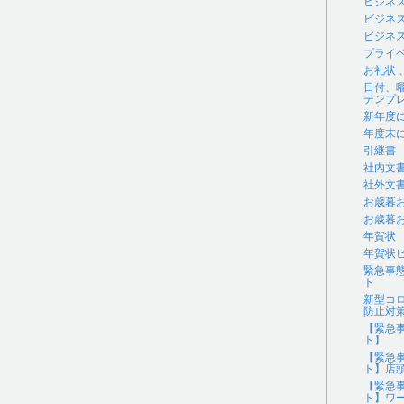
ビジネ
ビジネ
ビジネス
プライ
お礼状
日付、
テンプ
新年度
年度末
引継書
社内文
社外文
お歳暮
お歳暮
年賀状
年賀状
緊急事
ト
新型コ
防止対
【緊急
ト】
【緊急
ト】店
【緊急
ト】ワ