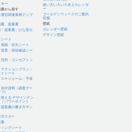
スター
使い方いろいろ卓上カレンダ
ー
画書から探す
ゴールデンウィークのご案内
ー運営関連業務テンプ
店舗
壁紙
画書、提案書
カレンダー壁紙
書・提案書」ひな形セ
デザイン壁紙
ドシート
｜表紙・目次シート
｜背景・現状確認シー
｜目的・コンセプトシ
｜アクションプラン・
ットシート
｜スケジュール・予算
｜添付資料（調査デー
フ)
に使える デザインテン
ト｜パワーポイント
、提案書の書き方サン
蒙ポスター
提案
ティングシート