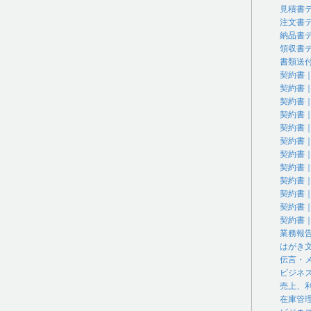
見積書
注文書
納品書
領収書
書類送
契約書
契約書
契約書
契約書
契約書
契約書
契約書
契約書
契約書
契約書
契約書
契約書
業務報
はがき
伝言・
ビジネ
売上、
在庫管