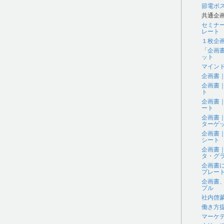
節電ポ
共通企
セミナ
レート
１枚企
「企画
ット
マイン
企画書
企画書
ト
企画書
ート
企画書
ターゲ
企画書
シート
企画書
タ・グラ
企画書
プレー
企画書
プル
社内啓
働き方
マーケ