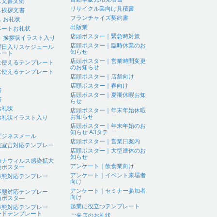
ス文書文例
リサイクル業向け見積書
ス挨拶文書
フランチャイズ契約書
 お礼状
出版業
ベートお礼状
店頭ポスター｜緊急時対策
 、挨拶状イラスト入り
店頭ポスター｜臨時休業のお
曜日入りスケジュール
知らせ
レート
店頭ポスター｜営業時間変更
に使えるテンプレート
のお知らせ
に使えるテンプレート
店頭ポスター｜店舗向け
店頭ポスター｜春向け
書
店頭ポスター｜夏期休暇お知
書
らせ
お礼状
店頭ポスター｜年末年始休暇
お知らせ
お礼状イラスト入り
店頭ポスター｜年末年始のお
知らせ A3タテ
ビジネスメール
店頭ポスター｜営業日案内
態宣言対応テンプレー
店頭ポスター｜大型連休のお
知らせ
ロナウィルス感染拡大
アンケート｜飲食業向け
策ポスター
アンケート｜イベント来場者
事態対応テンプレー
向け
アンケート｜セミナー参加者
事態対応テンプレー
向け
頭ポスタ―
起業に役立つテンプレート
事態対応テンプレー
ードテンプレート
ご来店のお礼状