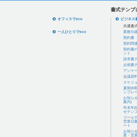
書式テンプ
オフィスでeco
ビジネス
共通書
一人ひとりでeco
業務引
契約書
契約関
契約書
ント
請求書
企画書
アンケ
会議資
スケジ
夏期休
ンプレ
お知ら
案内)
年末年
せテン
ゴール
営業日
ート
お知ら
業・営業