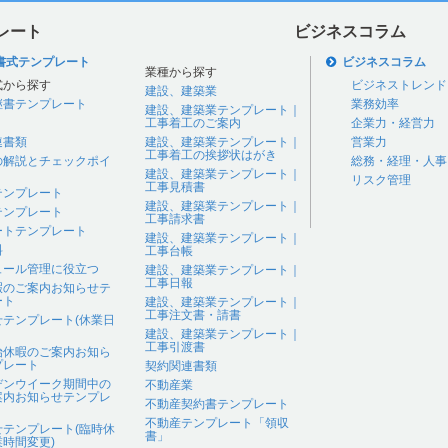
レート
ビジネスコラム
書式テンプレート
ビジネスコラム
業種から探す
式から探す
ビジネストレンド
建設、建築業
継書テンプレート
業務効率
建設、建築業テンプレート｜
工事着工のご案内
企業力・経営力
連書類
建設、建築業テンプレート｜
営業力
工事着工の挨拶状はがき
の解説とチェックポイ
総務・経理・人事
建設、建築業テンプレート｜
リスク管理
工事見積書
テンプレート
建設、建築業テンプレート｜
テンプレート
工事請求書
ートテンプレート
建設、建築業テンプレート｜
料
工事台帳
ュール管理に役立つ
建設、建築業テンプレート｜
工事日報
暇のご案内お知らせテ
ート
建設、建築業テンプレート｜
工事注文書・請書
せテンプレート(休業日
建設、建築業テンプレート｜
工事引渡書
始休暇のご案内お知ら
プレート
契約関連書類
デンウイーク期間中の
不動産業
案内お知らせテンプレ
不動産契約書テンプレート
不動産テンプレート「領収
せテンプレート(臨時休
書」
時間変更)