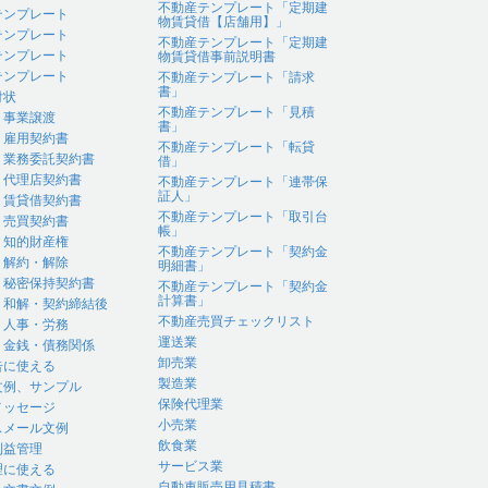
不動産テンプレート「定期建
テンプレート
物賃貸借【店舗用】」
テンプレート
不動産テンプレート「定期建
テンプレート
物賃貸借事前説明書
テンプレート
不動産テンプレート「請求
書」
付状
不動産テンプレート「見積
｜事業譲渡
書」
｜雇用契約書
不動産テンプレート「転貸
｜業務委託契約書
借」
｜代理店契約書
不動産テンプレート「連帯保
証人」
｜賃貸借契約書
不動産テンプレート「取引台
｜売買契約書
帳」
｜知的財産権
不動産テンプレート「契約金
｜解約・解除
明細書」
｜秘密保持契約書
不動産テンプレート「契約金
計算書」
｜和解・契約締結後
不動産売買チェックリスト
｜人事・労務
運送業
｜金銭・債務関係
卸売業
告に使える
製造業
文例、サンプル
保険代理業
メッセージ
小売業
スメール文例
飲食業
利益管理
サービス業
理に使える
自動車販売用見積書