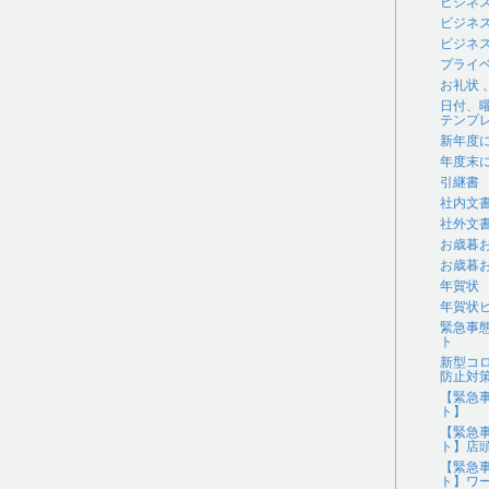
ビジネ
ビジネ
ビジネス
プライ
お礼状
日付、
テンプ
新年度
年度末
引継書
社内文
社外文
お歳暮
お歳暮
年賀状
年賀状
緊急事
ト
新型コ
防止対
【緊急
ト】
【緊急
ト】店
【緊急
ト】ワ