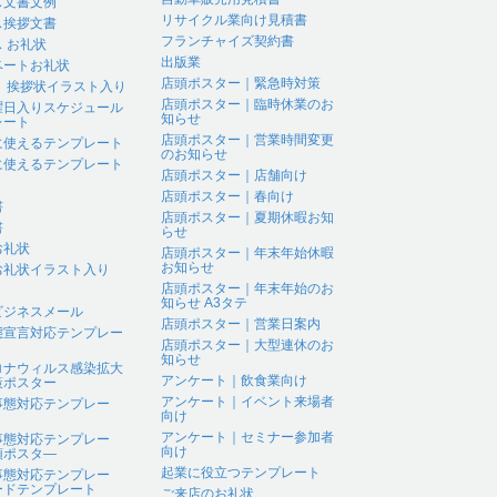
ス文書文例
リサイクル業向け見積書
ス挨拶文書
フランチャイズ契約書
 お礼状
出版業
ベートお礼状
店頭ポスター｜緊急時対策
 、挨拶状イラスト入り
店頭ポスター｜臨時休業のお
曜日入りスケジュール
知らせ
レート
店頭ポスター｜営業時間変更
に使えるテンプレート
のお知らせ
に使えるテンプレート
店頭ポスター｜店舗向け
店頭ポスター｜春向け
書
店頭ポスター｜夏期休暇お知
書
らせ
お礼状
店頭ポスター｜年末年始休暇
お知らせ
お礼状イラスト入り
店頭ポスター｜年末年始のお
知らせ A3タテ
ビジネスメール
店頭ポスター｜営業日案内
態宣言対応テンプレー
店頭ポスター｜大型連休のお
知らせ
ロナウィルス感染拡大
アンケート｜飲食業向け
策ポスター
アンケート｜イベント来場者
事態対応テンプレー
向け
アンケート｜セミナー参加者
事態対応テンプレー
向け
頭ポスタ―
起業に役立つテンプレート
事態対応テンプレー
ードテンプレート
ご来店のお礼状