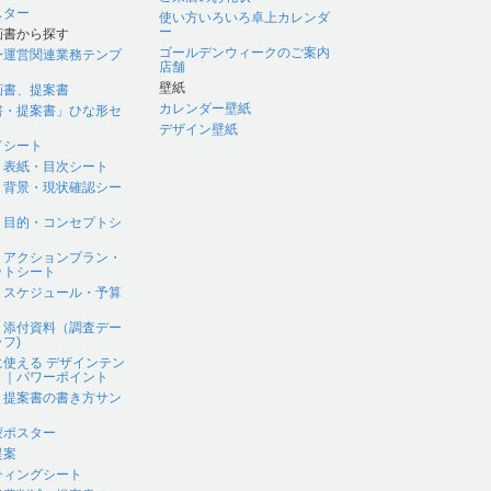
スター
使い方いろいろ卓上カレンダ
ー
画書から探す
ゴールデンウィークのご案内
ー運営関連業務テンプ
店舗
壁紙
画書、提案書
カレンダー壁紙
書・提案書」ひな形セ
デザイン壁紙
ドシート
｜表紙・目次シート
｜背景・現状確認シー
｜目的・コンセプトシ
｜アクションプラン・
ットシート
｜スケジュール・予算
｜添付資料（調査デー
フ)
に使える デザインテン
ト｜パワーポイント
、提案書の書き方サン
蒙ポスター
提案
ティングシート