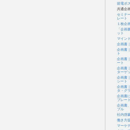
節電ポ
共通企
セミナ
レート
１枚企
「企画
ット
マイン
企画書
企画書
ト
企画書
ート
企画書
ターゲ
企画書
シート
企画書
タ・グラ
企画書
プレー
企画書
プル
社内啓
働き方
マーケ