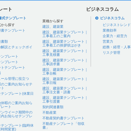
レート
ビジネスコラム
書式テンプレート
ビジネスコラム
業種から探す
式から探す
ビジネストレンド
建設、建築業
継書テンプレート
業務効率
建設、建築業テンプレート｜
工事着工のご案内
企業力・経営力
連書類
建設、建築業テンプレート｜
営業力
工事着工の挨拶状はがき
の解説とチェックポイ
総務・経理・人事
建設、建築業テンプレート｜
リスク管理
工事見積書
テンプレート
建設、建築業テンプレート｜
テンプレート
工事請求書
ートテンプレート
建設、建築業テンプレート｜
料
工事台帳
ュール管理に役立つ
建設、建築業テンプレート｜
工事日報
暇のご案内お知らせテ
ート
建設、建築業テンプレート｜
工事注文書・請書
せテンプレート(休業日
建設、建築業テンプレート｜
工事引渡書
始休暇のご案内お知ら
プレート
契約関連書類
デンウイーク期間中の
不動産業
案内お知らせテンプレ
不動産契約書テンプレート
不動産テンプレート「領収
せテンプレート(臨時休
書」
時間変更)