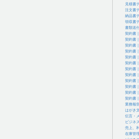
見積書
注文書
納品書
領収書
書類送
契約書
契約書
契約書
契約書
契約書
契約書
契約書
契約書
契約書
契約書
契約書
契約書
業務報
はがき
伝言・
ビジネ
売上、
在庫管