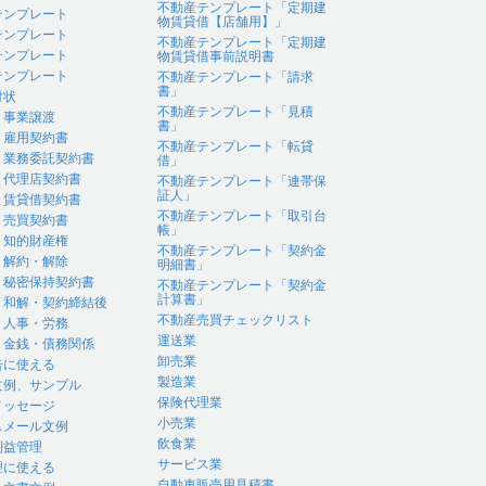
不動産テンプレート「定期建
テンプレート
物賃貸借【店舗用】」
テンプレート
不動産テンプレート「定期建
テンプレート
物賃貸借事前説明書
テンプレート
不動産テンプレート「請求
書」
付状
不動産テンプレート「見積
｜事業譲渡
書」
｜雇用契約書
不動産テンプレート「転貸
｜業務委託契約書
借」
｜代理店契約書
不動産テンプレート「連帯保
証人」
｜賃貸借契約書
不動産テンプレート「取引台
｜売買契約書
帳」
｜知的財産権
不動産テンプレート「契約金
｜解約・解除
明細書」
｜秘密保持契約書
不動産テンプレート「契約金
計算書」
｜和解・契約締結後
不動産売買チェックリスト
｜人事・労務
運送業
｜金銭・債務関係
卸売業
告に使える
製造業
文例、サンプル
保険代理業
メッセージ
小売業
スメール文例
飲食業
利益管理
サービス業
理に使える
自動車販売用見積書