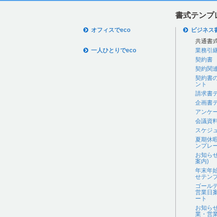
書式テンプ
オフィスでeco
ビジネス
共通書
一人ひとりでeco
業務引
契約書
契約関
契約書
ント
請求書
企画書
アンケ
会議資
スケジ
夏期休
ンプレ
お知ら
案内)
年末年
せテン
ゴール
営業日
ート
お知ら
業・営業