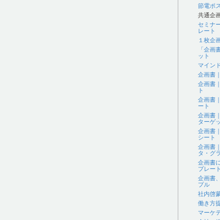
節電ポ
共通企
セミナ
レート
１枚企
「企画
ット
マイン
企画書
企画書
ト
企画書
ート
企画書
ターゲ
企画書
シート
企画書
タ・グラ
企画書
プレー
企画書
プル
社内啓
働き方
マーケ