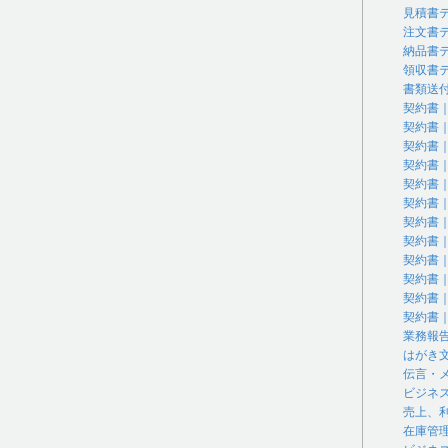
見積書
注文書
納品書
領収書
書類送
契約書
契約書
契約書
契約書
契約書
契約書
契約書
契約書
契約書
契約書
契約書
契約書
業務報
はがき
伝言・
ビジネ
売上、
在庫管