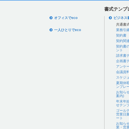
書式テンプ
オフィスでeco
ビジネス
共通書
一人ひとりでeco
業務引
契約書
契約関
契約書
ント
請求書
企画書
アンケ
会議資
スケジ
夏期休
ンプレ
お知ら
案内)
年末年
せテン
ゴール
営業日
ート
お知ら
業・営業