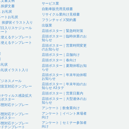
ス文書文例
サービス業
ス挨拶文書
自動車販売用見積書
 お礼状
リサイクル業向け見積書
ベートお礼状
フランチャイズ契約書
 、挨拶状イラスト入り
出版業
曜日入りスケジュール
店頭ポスター｜緊急時対策
レート
店頭ポスター｜臨時休業のお
に使えるテンプレート
知らせ
に使えるテンプレート
店頭ポスター｜営業時間変更
のお知らせ
書
店頭ポスター｜店舗向け
書
店頭ポスター｜春向け
お礼状
店頭ポスター｜夏期休暇お知
らせ
お礼状イラスト入り
店頭ポスター｜年末年始休暇
お知らせ
ビジネスメール
店頭ポスター｜年末年始のお
態宣言対応テンプレー
知らせ A3タテ
店頭ポスター｜営業日案内
ロナウィルス感染拡大
店頭ポスター｜大型連休のお
策ポスター
知らせ
事態対応テンプレー
アンケート｜飲食業向け
アンケート｜イベント来場者
事態対応テンプレー
向け
頭ポスタ―
アンケート｜セミナー参加者
事態対応テンプレー
向け
ードテンプレート