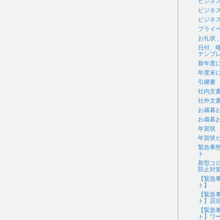
ビジネ
ビジネ
ビジネス
プライ
お礼状
日付、
テンプ
新年度
年度末
引継書
社内文
社外文
お歳暮
お歳暮
年賀状
年賀状
緊急事
ト
新型コ
防止対
【緊急
ト】
【緊急
ト】店
【緊急
ト】ワ