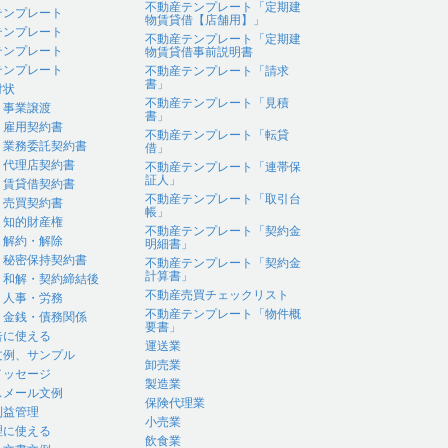
不動産テンプレート「定期建
テンプレート
物賃貸借【店舗用】」
テンプレート
不動産テンプレート「定期建
テンプレート
物賃貸借事前説明書
テンプレート
不動産テンプレート「請求
書」
付状
不動産テンプレート「見積
｜事業譲渡
書」
｜雇用契約書
不動産テンプレート「転貸
｜業務委託契約書
借」
｜代理店契約書
不動産テンプレート「連帯保
証人」
｜賃貸借契約書
不動産テンプレート「取引台
｜売買契約書
帳」
｜知的財産権
不動産テンプレート「契約金
｜解約・解除
明細書」
｜秘密保持契約書
不動産テンプレート「契約金
計算書」
｜和解・契約締結後
不動産売買チェックリスト
｜人事・労務
不動産テンプレート「物件概
｜金銭・債務関係
要書」
告に使える
運送業
文例、サンプル
卸売業
メッセージ
製造業
スメール文例
保険代理業
利益管理
小売業
理に使える
飲食業