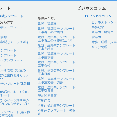
レート
ビジネスコラム
書式テンプレート
ビジネスコラム
業種から探す
式から探す
ビジネストレンド
建設、建築業
継書テンプレート
業務効率
建設、建築業テンプレート｜
工事着工のご案内
企業力・経営力
連書類
建設、建築業テンプレート｜
営業力
工事着工の挨拶状はがき
の解説とチェックポイ
総務・経理・人事
建設、建築業テンプレート｜
リスク管理
工事見積書
テンプレート
建設、建築業テンプレート｜
テンプレート
工事請求書
ートテンプレート
建設、建築業テンプレート｜
料
工事台帳
ュール管理に役立つ
建設、建築業テンプレート｜
工事日報
暇のご案内お知らせテ
ート
建設、建築業テンプレート｜
工事注文書・請書
せテンプレート(休業日
建設、建築業テンプレート｜
工事引渡書
始休暇のご案内お知ら
プレート
契約関連書類
デンウイーク期間中の
不動産業
案内お知らせテンプレ
不動産契約書テンプレート
不動産テンプレート「領収
せテンプレート(臨時休
書」
時間変更)