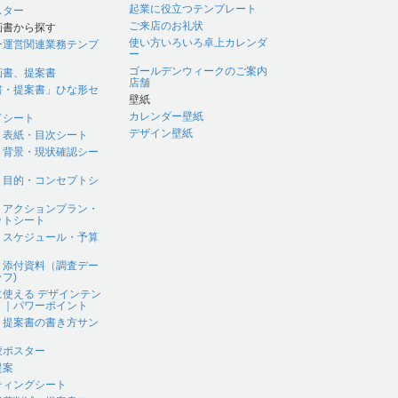
起業に役立つテンプレート
スター
ご来店のお礼状
画書から探す
使い方いろいろ卓上カレンダ
ー運営関連業務テンプ
ー
ゴールデンウィークのご案内
画書、提案書
店舗
書・提案書」ひな形セ
壁紙
カレンダー壁紙
ドシート
デザイン壁紙
｜表紙・目次シート
｜背景・現状確認シー
｜目的・コンセプトシ
｜アクションプラン・
ットシート
｜スケジュール・予算
｜添付資料（調査デー
フ)
に使える デザインテン
ト｜パワーポイント
、提案書の書き方サン
蒙ポスター
提案
ティングシート