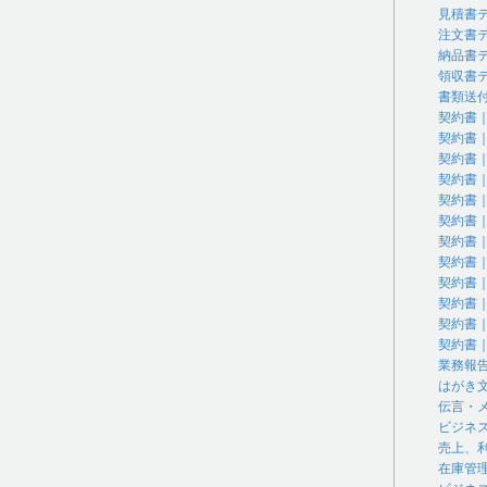
見積書
注文書
納品書
領収書
書類送
契約書
契約書
契約書
契約書
契約書
契約書
契約書
契約書
契約書
契約書
契約書
契約書
業務報
はがき
伝言・
ビジネ
売上、
在庫管