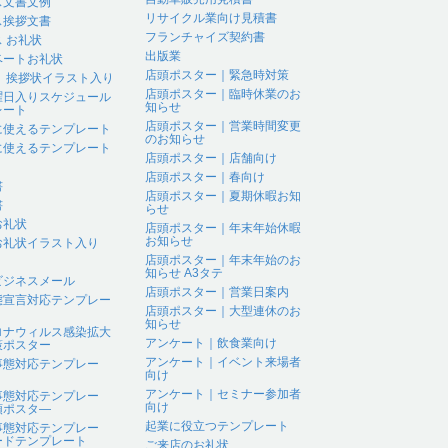
ス文書文例
リサイクル業向け見積書
ス挨拶文書
フランチャイズ契約書
 お礼状
出版業
ベートお礼状
店頭ポスター｜緊急時対策
 、挨拶状イラスト入り
店頭ポスター｜臨時休業のお
曜日入りスケジュール
知らせ
レート
店頭ポスター｜営業時間変更
に使えるテンプレート
のお知らせ
に使えるテンプレート
店頭ポスター｜店舗向け
店頭ポスター｜春向け
書
店頭ポスター｜夏期休暇お知
書
らせ
お礼状
店頭ポスター｜年末年始休暇
お知らせ
お礼状イラスト入り
店頭ポスター｜年末年始のお
知らせ A3タテ
ビジネスメール
店頭ポスター｜営業日案内
態宣言対応テンプレー
店頭ポスター｜大型連休のお
知らせ
ロナウィルス感染拡大
アンケート｜飲食業向け
策ポスター
アンケート｜イベント来場者
事態対応テンプレー
向け
アンケート｜セミナー参加者
事態対応テンプレー
向け
頭ポスタ―
起業に役立つテンプレート
事態対応テンプレー
ードテンプレート
ご来店のお礼状