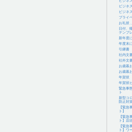
ビジネ
ビジネ
ビジネス
プライ
お礼状
日付、
テンプ
新年度
年度末
引継書
社内文
社外文
お歳暮
お歳暮
年賀状
年賀状
緊急事
ト
新型コ
防止対
【緊急
ト】
【緊急
ト】店
【緊急
ト】ワ