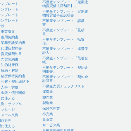
不動産テンプレート「定期建
テンプレート
物賃貸借【店舗用】」
テンプレート
不動産テンプレート「定期建
テンプレート
物賃貸借事前説明書
テンプレート
不動産テンプレート「請求
書」
付状
不動産テンプレート「見積
｜事業譲渡
書」
｜雇用契約書
不動産テンプレート「転貸
｜業務委託契約書
借」
｜代理店契約書
不動産テンプレート「連帯保
証人」
｜賃貸借契約書
不動産テンプレート「取引台
｜売買契約書
帳」
｜知的財産権
不動産テンプレート「契約金
｜解約・解除
明細書」
｜秘密保持契約書
不動産テンプレート「契約金
計算書」
｜和解・契約締結後
不動産売買チェックリスト
｜人事・労務
運送業
｜金銭・債務関係
卸売業
告に使える
製造業
文例、サンプル
保険代理業
メッセージ
小売業
スメール文例
飲食業
利益管理
サービス業
理に使える
自動車販売用見積書