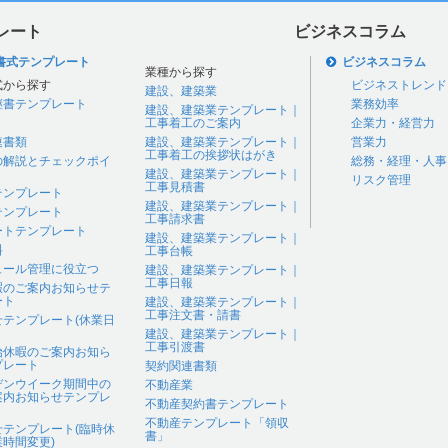
レート
ビジネスコラム
書式テンプレート
ビジネスコラム
業種から探す
式から探す
ビジネストレンド
建設、建築業
継書テンプレート
業務効率
建設、建築業テンプレート｜
工事着工のご案内
企業力・経営力
連書類
建設、建築業テンプレート｜
営業力
工事着工の挨拶状はがき
の解説とチェックポイ
総務・経理・人事
建設、建築業テンプレート｜
リスク管理
工事見積書
テンプレート
建設、建築業テンプレート｜
テンプレート
工事請求書
ートテンプレート
建設、建築業テンプレート｜
料
工事台帳
ュール管理に役立つ
建設、建築業テンプレート｜
工事日報
暇のご案内お知らせテ
ート
建設、建築業テンプレート｜
工事注文書・請書
せテンプレート(休業日
建設、建築業テンプレート｜
工事引渡書
始休暇のご案内お知ら
プレート
契約関連書類
デンウイーク期間中の
不動産業
案内お知らせテンプレ
不動産契約書テンプレート
不動産テンプレート「領収
せテンプレート(臨時休
書」
時間変更)