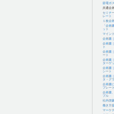
節電ポ
共通企
セミナ
レート
１枚企
「企画
ット
マイン
企画書
企画書
ト
企画書
ート
企画書
ターゲ
企画書
シート
企画書
タ・グラ
企画書
プレー
企画書
プル
社内啓
働き方
マーケ