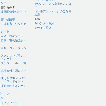
スター
使い方いろいろ卓上カレンダ
ー
画書から探す
ゴールデンウィークのご案内
ー運営関連業務テンプ
店舗
壁紙
画書、提案書
カレンダー壁紙
書・提案書」ひな形セ
デザイン壁紙
ドシート
｜表紙・目次シート
｜背景・現状確認シー
｜目的・コンセプトシ
｜アクションプラン・
ットシート
｜スケジュール・予算
｜添付資料（調査デー
フ)
に使える デザインテン
ト｜パワーポイント
、提案書の書き方サン
蒙ポスター
提案
ティングシート