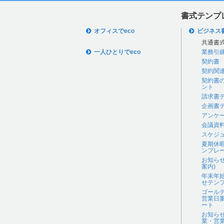
書式テンプ
オフィスでeco
ビジネス
共通書
一人ひとりでeco
業務引
契約書
契約関
契約書
ント
請求書
企画書
アンケ
会議資
スケジ
夏期休
ンプレ
お知ら
案内)
年末年
せテン
ゴール
営業日
ート
お知ら
業・営業