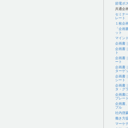
節電ポ
共通企
セミナ
レート
１枚企
「企画
ット
マイン
企画書
企画書
ト
企画書
ート
企画書
ターゲ
企画書
シート
企画書
タ・グラ
企画書
プレー
企画書
プル
社内啓
働き方
マーケ