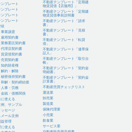
不動産テンプレート「定期建
テンプレート
物賃貸借【店舗用】」
テンプレート
不動産テンプレート「定期建
テンプレート
物賃貸借事前説明書
テンプレート
不動産テンプレート「請求
書」
付状
不動産テンプレート「見積
｜事業譲渡
書」
｜雇用契約書
不動産テンプレート「転貸
｜業務委託契約書
借」
｜代理店契約書
不動産テンプレート「連帯保
証人」
｜賃貸借契約書
不動産テンプレート「取引台
｜売買契約書
帳」
｜知的財産権
不動産テンプレート「契約金
｜解約・解除
明細書」
｜秘密保持契約書
不動産テンプレート「契約金
計算書」
｜和解・契約締結後
不動産売買チェックリスト
｜人事・労務
運送業
｜金銭・債務関係
卸売業
告に使える
製造業
文例、サンプル
保険代理業
メッセージ
小売業
スメール文例
飲食業
利益管理
サービス業
理に使える
自動車販売用見積書