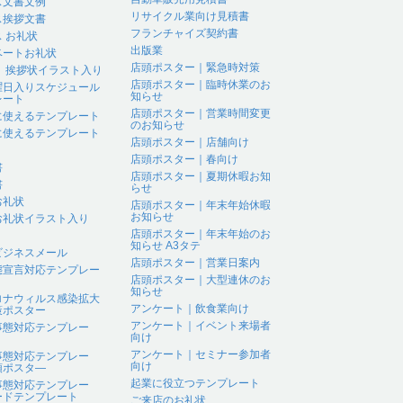
ス文書文例
リサイクル業向け見積書
ス挨拶文書
フランチャイズ契約書
 お礼状
出版業
ベートお礼状
店頭ポスター｜緊急時対策
 、挨拶状イラスト入り
店頭ポスター｜臨時休業のお
曜日入りスケジュール
知らせ
レート
店頭ポスター｜営業時間変更
に使えるテンプレート
のお知らせ
に使えるテンプレート
店頭ポスター｜店舗向け
店頭ポスター｜春向け
書
店頭ポスター｜夏期休暇お知
書
らせ
お礼状
店頭ポスター｜年末年始休暇
お知らせ
お礼状イラスト入り
店頭ポスター｜年末年始のお
知らせ A3タテ
ビジネスメール
店頭ポスター｜営業日案内
態宣言対応テンプレー
店頭ポスター｜大型連休のお
知らせ
ロナウィルス感染拡大
アンケート｜飲食業向け
策ポスター
アンケート｜イベント来場者
事態対応テンプレー
向け
アンケート｜セミナー参加者
事態対応テンプレー
向け
頭ポスタ―
起業に役立つテンプレート
事態対応テンプレー
ードテンプレート
ご来店のお礼状