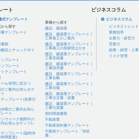
レート
ビジネスコラム
書式テンプレート
ビジネスコラム
業種から探す
式から探す
ビジネストレンド
建設、建築業
継書テンプレート
業務効率
建設、建築業テンプレート｜
工事着工のご案内
企業力・経営力
連書類
建設、建築業テンプレート｜
営業力
工事着工の挨拶状はがき
の解説とチェックポイ
総務・経理・人事
建設、建築業テンプレート｜
リスク管理
工事見積書
テンプレート
建設、建築業テンプレート｜
テンプレート
工事請求書
ートテンプレート
建設、建築業テンプレート｜
料
工事台帳
ュール管理に役立つ
建設、建築業テンプレート｜
工事日報
暇のご案内お知らせテ
ート
建設、建築業テンプレート｜
工事注文書・請書
せテンプレート(休業日
建設、建築業テンプレート｜
工事引渡書
始休暇のご案内お知ら
プレート
契約関連書類
デンウイーク期間中の
不動産業
案内お知らせテンプレ
不動産契約書テンプレート
不動産テンプレート「領収
せテンプレート(臨時休
書」
時間変更)