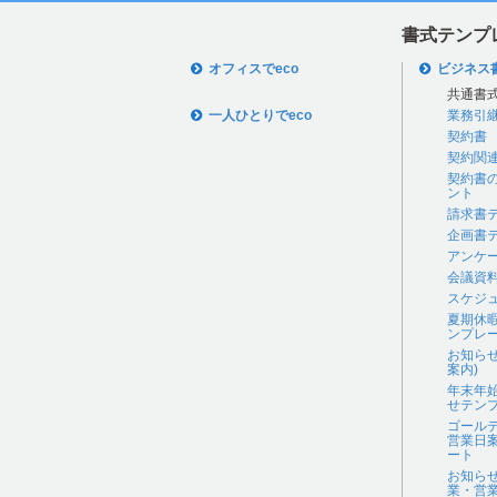
書式テンプ
オフィスでeco
ビジネス
共通書
一人ひとりでeco
業務引
契約書
契約関
契約書
ント
請求書
企画書
アンケ
会議資
スケジ
夏期休
ンプレ
お知ら
案内)
年末年
せテン
ゴール
営業日
ート
お知ら
業・営業