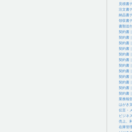
見積書
注文書
納品書
領収書
書類送
契約書
契約書
契約書
契約書
契約書
契約書
契約書
契約書
契約書
契約書
契約書
契約書
業務報
はがき
伝言・
ビジネ
売上、
在庫管