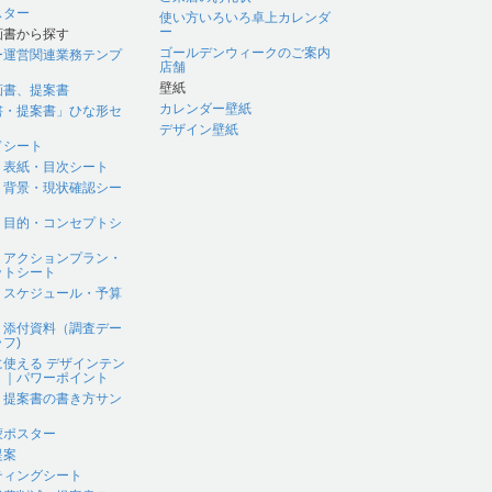
スター
使い方いろいろ卓上カレンダ
ー
画書から探す
ゴールデンウィークのご案内
ー運営関連業務テンプ
店舗
壁紙
画書、提案書
カレンダー壁紙
書・提案書」ひな形セ
デザイン壁紙
ドシート
｜表紙・目次シート
｜背景・現状確認シー
｜目的・コンセプトシ
｜アクションプラン・
ットシート
｜スケジュール・予算
｜添付資料（調査デー
フ)
に使える デザインテン
ト｜パワーポイント
、提案書の書き方サン
蒙ポスター
提案
ティングシート