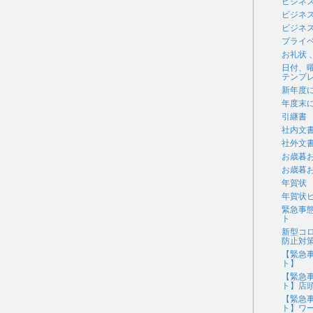
ビジネ
ビジネ
ビジネス
プライ
お礼状
日付、
テンプ
新年度
年度末
引継書
社内文
社外文
お歳暮
お歳暮
年賀状
年賀状
緊急事
ト
新型コ
防止対
【緊急
ト】
【緊急
ト】店
【緊急
ト】ワ