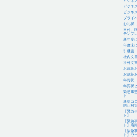
ビジネ
ビジネ
ビジネス
プライ
お礼状
日付、
テンプ
新年度
年度末
引継書
社内文
社外文
お歳暮
お歳暮
年賀状
年賀状
緊急事
ト
新型コ
防止対
【緊急
ト】
【緊急
ト】店
【緊急
ト】ワ