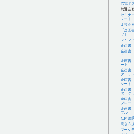
節電ポ
共通企
セミナ
レート
１枚企
「企画
ット
マイン
企画書
企画書
ト
企画書
ート
企画書
ターゲ
企画書
シート
企画書
タ・グラ
企画書
プレー
企画書
プル
社内啓
働き方
マーケ