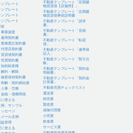
不動産テンプレート「定期建
テンプレート
物賃貸借【店舗用】」
テンプレート
不動産テンプレート「定期建
テンプレート
物賃貸借事前説明書
テンプレート
不動産テンプレート「請求
書」
付状
不動産テンプレート「見積
｜事業譲渡
書」
｜雇用契約書
不動産テンプレート「転貸
｜業務委託契約書
借」
｜代理店契約書
不動産テンプレート「連帯保
証人」
｜賃貸借契約書
不動産テンプレート「取引台
｜売買契約書
帳」
｜知的財産権
不動産テンプレート「契約金
｜解約・解除
明細書」
｜秘密保持契約書
不動産テンプレート「契約金
計算書」
｜和解・契約締結後
不動産売買チェックリスト
｜人事・労務
運送業
｜金銭・債務関係
卸売業
告に使える
製造業
文例、サンプル
保険代理業
メッセージ
小売業
スメール文例
飲食業
利益管理
サービス業
理に使える
自動車販売用見積書