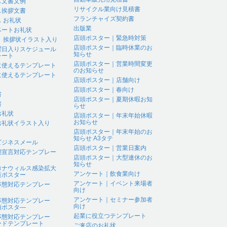
ス文書文例
リサイクル業向け見積書
ス挨拶文書
フランチャイズ契約書
 お礼状
出版業
ベートお礼状
店頭ポスター｜緊急時対策
 、挨拶状イラスト入り
店頭ポスター｜臨時休業のお
曜日入りスケジュール
知らせ
レート
店頭ポスター｜営業時間変更
に使えるテンプレート
のお知らせ
に使えるテンプレート
店頭ポスター｜店舗向け
店頭ポスター｜春向け
書
店頭ポスター｜夏期休暇お知
書
らせ
お礼状
店頭ポスター｜年末年始休暇
お知らせ
お礼状イラスト入り
店頭ポスター｜年末年始のお
知らせ A3タテ
ビジネスメール
店頭ポスター｜営業日案内
態宣言対応テンプレー
店頭ポスター｜大型連休のお
知らせ
ロナウィルス感染拡大
アンケート｜飲食業向け
策ポスター
アンケート｜イベント来場者
事態対応テンプレー
向け
アンケート｜セミナー参加者
事態対応テンプレー
向け
頭ポスタ―
起業に役立つテンプレート
事態対応テンプレー
ードテンプレート
ご来店のお礼状