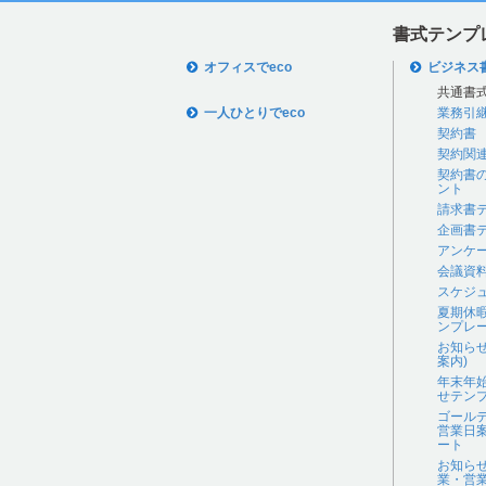
書式テンプ
オフィスでeco
ビジネス
共通書
一人ひとりでeco
業務引
契約書
契約関
契約書
ント
請求書
企画書
アンケ
会議資
スケジ
夏期休
ンプレ
お知ら
案内)
年末年
せテン
ゴール
営業日
ート
お知ら
業・営業