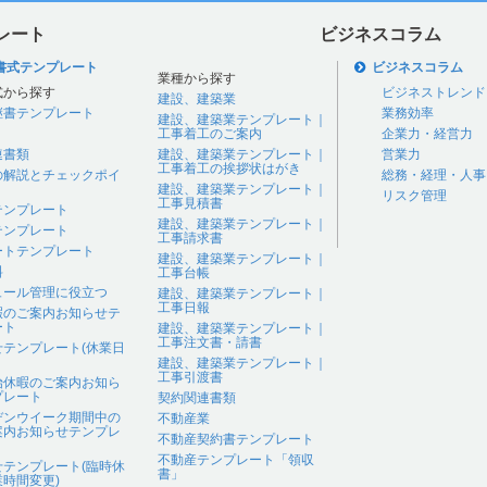
レート
ビジネスコラム
書式テンプレート
ビジネスコラム
業種から探す
式から探す
ビジネストレンド
建設、建築業
継書テンプレート
業務効率
建設、建築業テンプレート｜
工事着工のご案内
企業力・経営力
連書類
建設、建築業テンプレート｜
営業力
工事着工の挨拶状はがき
の解説とチェックポイ
総務・経理・人事
建設、建築業テンプレート｜
リスク管理
工事見積書
テンプレート
建設、建築業テンプレート｜
テンプレート
工事請求書
ートテンプレート
建設、建築業テンプレート｜
料
工事台帳
ュール管理に役立つ
建設、建築業テンプレート｜
工事日報
暇のご案内お知らせテ
ート
建設、建築業テンプレート｜
工事注文書・請書
せテンプレート(休業日
建設、建築業テンプレート｜
工事引渡書
始休暇のご案内お知ら
プレート
契約関連書類
デンウイーク期間中の
不動産業
案内お知らせテンプレ
不動産契約書テンプレート
不動産テンプレート「領収
せテンプレート(臨時休
書」
時間変更)