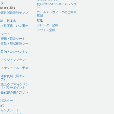
スター
使い方いろいろ卓上カレンダ
ー
画書から探す
ゴールデンウィークのご案内
ー運営関連業務テンプ
店舗
壁紙
画書、提案書
カレンダー壁紙
書・提案書」ひな形セ
デザイン壁紙
ドシート
｜表紙・目次シート
｜背景・現状確認シー
｜目的・コンセプトシ
｜アクションプラン・
ットシート
｜スケジュール・予算
｜添付資料（調査デー
フ)
に使える デザインテン
ト｜パワーポイント
、提案書の書き方サン
蒙ポスター
提案
ティングシート