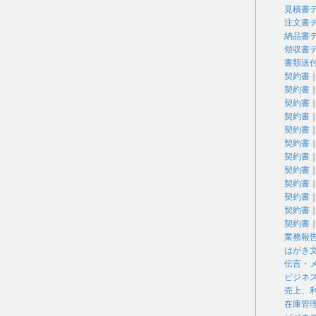
見積書
注文書
納品書
領収書
書類送
契約書
契約書
契約書
契約書
契約書
契約書
契約書
契約書
契約書
契約書
契約書
契約書
業務報
はがき
伝言・
ビジネ
売上、
在庫管