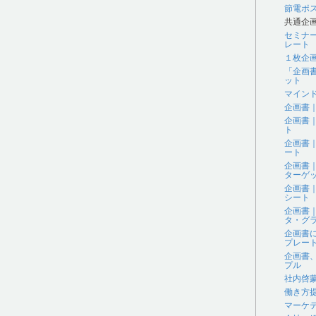
節電ポ
共通企
セミナ
レート
１枚企
「企画
ット
マイン
企画書
企画書
ト
企画書
ート
企画書
ターゲ
企画書
シート
企画書
タ・グラ
企画書
プレー
企画書
プル
社内啓
働き方
マーケ