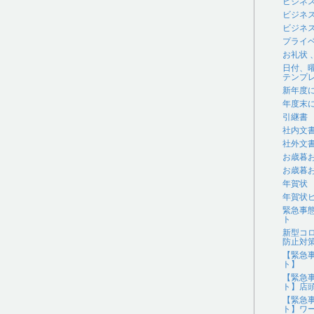
ビジネ
ビジネ
ビジネス
プライ
お礼状
日付、
テンプ
新年度
年度末
引継書
社内文
社外文
お歳暮
お歳暮
年賀状
年賀状
緊急事
ト
新型コ
防止対
【緊急
ト】
【緊急
ト】店
【緊急
ト】ワ