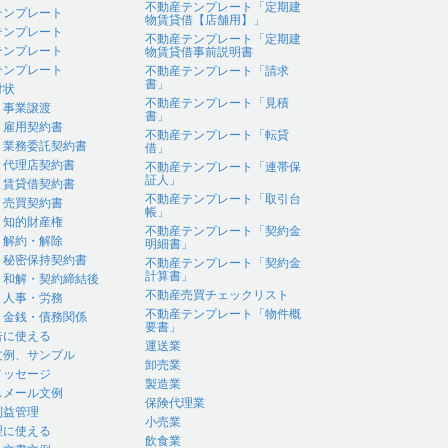
不動産テンプレート「定期建
テンプレート
物賃貸借【店舗用】」
テンプレート
不動産テンプレート「定期建
テンプレート
物賃貸借事前説明書
テンプレート
不動産テンプレート「請求
書」
付状
不動産テンプレート「見積
｜事業譲渡
書」
｜雇用契約書
不動産テンプレート「転貸
｜業務委託契約書
借」
｜代理店契約書
不動産テンプレート「連帯保
証人」
｜賃貸借契約書
不動産テンプレート「取引台
｜売買契約書
帳」
｜知的財産権
不動産テンプレート「契約金
｜解約・解除
明細書」
｜秘密保持契約書
不動産テンプレート「契約金
計算書」
｜和解・契約締結後
不動産売買チェックリスト
｜人事・労務
不動産テンプレート「物件概
｜金銭・債務関係
要書」
告に使える
運送業
文例、サンプル
卸売業
メッセージ
製造業
スメール文例
保険代理業
利益管理
小売業
理に使える
飲食業