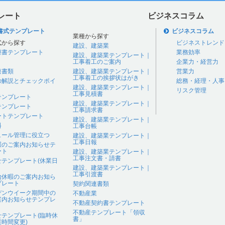
レート
ビジネスコラム
書式テンプレート
ビジネスコラム
業種から探す
式から探す
ビジネストレンド
建設、建築業
継書テンプレート
業務効率
建設、建築業テンプレート｜
工事着工のご案内
企業力・経営力
連書類
建設、建築業テンプレート｜
営業力
工事着工の挨拶状はがき
の解説とチェックポイ
総務・経理・人事
建設、建築業テンプレート｜
リスク管理
工事見積書
テンプレート
建設、建築業テンプレート｜
テンプレート
工事請求書
ートテンプレート
建設、建築業テンプレート｜
料
工事台帳
ュール管理に役立つ
建設、建築業テンプレート｜
工事日報
暇のご案内お知らせテ
ート
建設、建築業テンプレート｜
工事注文書・請書
せテンプレート(休業日
建設、建築業テンプレート｜
工事引渡書
始休暇のご案内お知ら
プレート
契約関連書類
デンウイーク期間中の
不動産業
案内お知らせテンプレ
不動産契約書テンプレート
不動産テンプレート「領収
せテンプレート(臨時休
書」
時間変更)