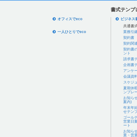
書式テンプ
オフィスでeco
ビジネス
共通書
一人ひとりでeco
業務引
契約書
契約関
契約書
ント
請求書
企画書
アンケ
会議資
スケジ
夏期休
ンプレ
お知ら
案内)
年末年
せテン
ゴール
営業日
ート
お知ら
業・営業