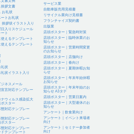
ス文書文例
サービス業
ス挨拶文書
自動車販売用見積書
 お礼状
リサイクル業向け見積書
ベートお礼状
フランチャイズ契約書
 、挨拶状イラスト入り
出版業
曜日入りスケジュール
店頭ポスター｜緊急時対策
レート
店頭ポスター｜臨時休業のお
に使えるテンプレート
知らせ
に使えるテンプレート
店頭ポスター｜営業時間変更
のお知らせ
書
店頭ポスター｜店舗向け
書
店頭ポスター｜春向け
お礼状
店頭ポスター｜夏期休暇お知
らせ
お礼状イラスト入り
店頭ポスター｜年末年始休暇
お知らせ
ビジネスメール
店頭ポスター｜年末年始のお
態宣言対応テンプレー
知らせ A3タテ
店頭ポスター｜営業日案内
ロナウィルス感染拡大
店頭ポスター｜大型連休のお
策ポスター
知らせ
事態対応テンプレー
アンケート｜飲食業向け
アンケート｜イベント来場者
事態対応テンプレー
向け
頭ポスタ―
アンケート｜セミナー参加者
事態対応テンプレー
向け
ードテンプレート