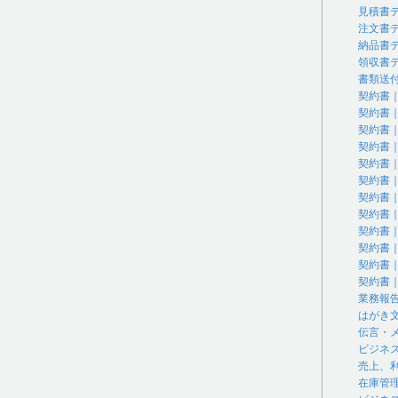
見積書
注文書
納品書
領収書
書類送
契約書
契約書
契約書
契約書
契約書
契約書
契約書
契約書
契約書
契約書
契約書
契約書
業務報
はがき
伝言・
ビジネ
売上、
在庫管