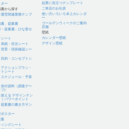
起業に役立つテンプレート
スター
ご来店のお礼状
画書から探す
使い方いろいろ卓上カレンダ
ー運営関連業務テンプ
ー
ゴールデンウィークのご案内
画書、提案書
店舗
書・提案書」ひな形セ
壁紙
カレンダー壁紙
ドシート
デザイン壁紙
｜表紙・目次シート
｜背景・現状確認シー
｜目的・コンセプトシ
｜アクションプラン・
ットシート
｜スケジュール・予算
｜添付資料（調査デー
フ)
に使える デザインテン
ト｜パワーポイント
、提案書の書き方サン
蒙ポスター
提案
ティングシート