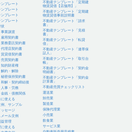
不動産テンプレート「定期建
テンプレート
物賃貸借【店舗用】」
テンプレート
不動産テンプレート「定期建
テンプレート
物賃貸借事前説明書
テンプレート
不動産テンプレート「請求
書」
付状
不動産テンプレート「見積
｜事業譲渡
書」
｜雇用契約書
不動産テンプレート「転貸
｜業務委託契約書
借」
｜代理店契約書
不動産テンプレート「連帯保
証人」
｜賃貸借契約書
不動産テンプレート「取引台
｜売買契約書
帳」
｜知的財産権
不動産テンプレート「契約金
｜解約・解除
明細書」
｜秘密保持契約書
不動産テンプレート「契約金
計算書」
｜和解・契約締結後
不動産売買チェックリスト
｜人事・労務
運送業
｜金銭・債務関係
卸売業
告に使える
製造業
文例、サンプル
保険代理業
メッセージ
小売業
スメール文例
飲食業
利益管理
サービス業
理に使える
自動車販売用見積書