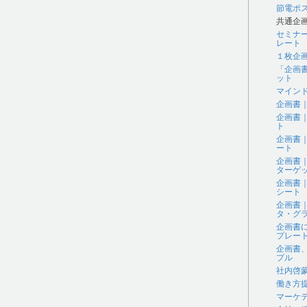
節電ポ
共通企
セミナ
レート
１枚企
「企画
ット
マイン
企画書
企画書
ト
企画書
ート
企画書
ターゲ
企画書
シート
企画書
タ・グラ
企画書
プレー
企画書
プル
社内啓
働き方
マーケ