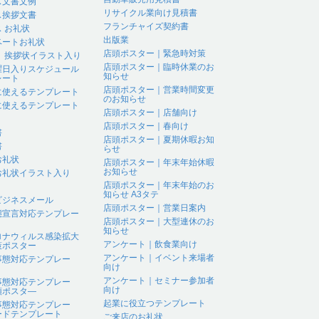
ス文書文例
リサイクル業向け見積書
ス挨拶文書
フランチャイズ契約書
 お礼状
出版業
ベートお礼状
店頭ポスター｜緊急時対策
 、挨拶状イラスト入り
店頭ポスター｜臨時休業のお
曜日入りスケジュール
知らせ
レート
店頭ポスター｜営業時間変更
に使えるテンプレート
のお知らせ
に使えるテンプレート
店頭ポスター｜店舗向け
店頭ポスター｜春向け
書
店頭ポスター｜夏期休暇お知
書
らせ
お礼状
店頭ポスター｜年末年始休暇
お知らせ
お礼状イラスト入り
店頭ポスター｜年末年始のお
知らせ A3タテ
ビジネスメール
店頭ポスター｜営業日案内
態宣言対応テンプレー
店頭ポスター｜大型連休のお
知らせ
ロナウィルス感染拡大
アンケート｜飲食業向け
策ポスター
アンケート｜イベント来場者
事態対応テンプレー
向け
アンケート｜セミナー参加者
事態対応テンプレー
向け
頭ポスタ―
起業に役立つテンプレート
事態対応テンプレー
ードテンプレート
ご来店のお礼状