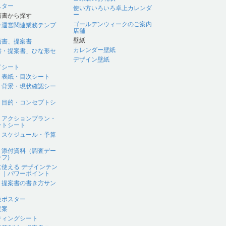
スター
使い方いろいろ卓上カレンダ
ー
画書から探す
ゴールデンウィークのご案内
ー運営関連業務テンプ
店舗
壁紙
画書、提案書
カレンダー壁紙
書・提案書」ひな形セ
デザイン壁紙
ドシート
｜表紙・目次シート
｜背景・現状確認シー
｜目的・コンセプトシ
｜アクションプラン・
ットシート
｜スケジュール・予算
｜添付資料（調査デー
フ)
に使える デザインテン
ト｜パワーポイント
、提案書の書き方サン
蒙ポスター
提案
ティングシート