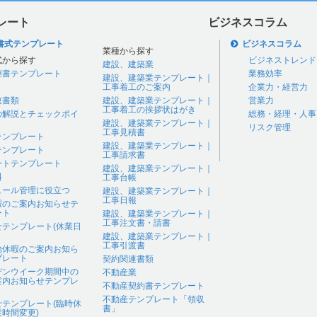
レート
ビジネスコラム
書式テンプレート
ビジネスコラム
業種から探す
式から探す
ビジネストレンド
建設、建築業
継書テンプレート
業務効率
建設、建築業テンプレート｜
工事着工のご案内
企業力・経営力
連書類
建設、建築業テンプレート｜
営業力
工事着工の挨拶状はがき
の解説とチェックポイ
総務・経理・人事
建設、建築業テンプレート｜
リスク管理
工事見積書
テンプレート
建設、建築業テンプレート｜
テンプレート
工事請求書
ートテンプレート
建設、建築業テンプレート｜
料
工事台帳
ュール管理に役立つ
建設、建築業テンプレート｜
工事日報
暇のご案内お知らせテ
ート
建設、建築業テンプレート｜
工事注文書・請書
せテンプレート(休業日
建設、建築業テンプレート｜
工事引渡書
始休暇のご案内お知ら
プレート
契約関連書類
デンウイーク期間中の
不動産業
案内お知らせテンプレ
不動産契約書テンプレート
不動産テンプレート「領収
せテンプレート(臨時休
書」
時間変更)