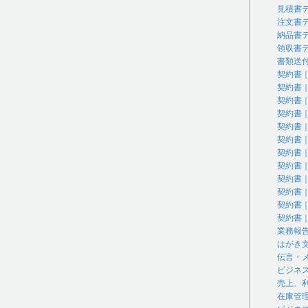
見積書
注文書
納品書
領収書
書類送
契約書
契約書
契約書
契約書
契約書
契約書
契約書
契約書
契約書
契約書
契約書
契約書
業務報
はがき
伝言・
ビジネ
売上、
在庫管