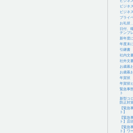
ビジネ
ビジネ
ビジネス
プライ
お礼状
日付、
テンプ
新年度
年度末
引継書
社内文
社外文
お歳暮
お歳暮
年賀状
年賀状
緊急事
ト
新型コ
防止対
【緊急
ト】
【緊急
ト】店
【緊急
ト】ワ