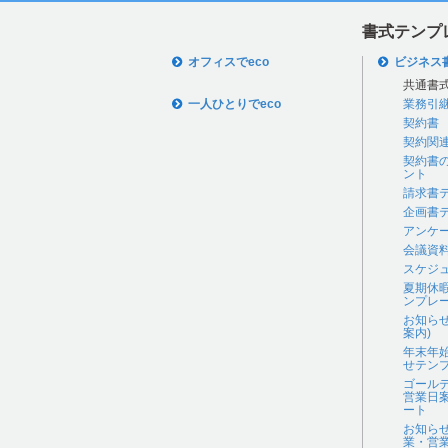
書式テンプ
オフィスでeco
ビジネス
共通書
一人ひとりでeco
業務引
契約書
契約関
契約書
ント
請求書
企画書
アンケ
会議資
スケジ
夏期休
ンプレ
お知ら
案内)
年末年
せテン
ゴール
営業日
ート
お知ら
業・営業