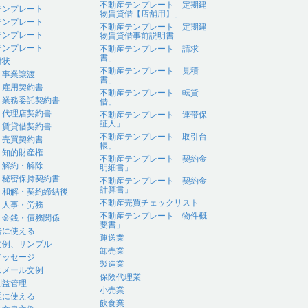
不動産テンプレート「定期建
テンプレート
物賃貸借【店舗用】」
テンプレート
不動産テンプレート「定期建
テンプレート
物賃貸借事前説明書
テンプレート
不動産テンプレート「請求
書」
付状
不動産テンプレート「見積
｜事業譲渡
書」
｜雇用契約書
不動産テンプレート「転貸
｜業務委託契約書
借」
｜代理店契約書
不動産テンプレート「連帯保
証人」
｜賃貸借契約書
不動産テンプレート「取引台
｜売買契約書
帳」
｜知的財産権
不動産テンプレート「契約金
｜解約・解除
明細書」
｜秘密保持契約書
不動産テンプレート「契約金
計算書」
｜和解・契約締結後
不動産売買チェックリスト
｜人事・労務
不動産テンプレート「物件概
｜金銭・債務関係
要書」
告に使える
運送業
文例、サンプル
卸売業
メッセージ
製造業
スメール文例
保険代理業
利益管理
小売業
理に使える
飲食業