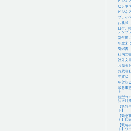
ビジネ
ビジネ
ビジネス
プライ
お礼状
日付、
テンプ
新年度
年度末
引継書
社内文
社外文
お歳暮
お歳暮
年賀状
年賀状
緊急事
ト
新型コ
防止対
【緊急
ト】
【緊急
ト】店
【緊急
ト】ワ