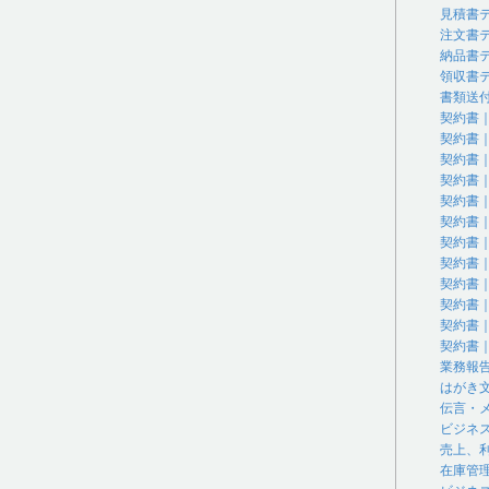
見積書
注文書
納品書
領収書
書類送
契約書
契約書
契約書
契約書
契約書
契約書
契約書
契約書
契約書
契約書
契約書
契約書
業務報
はがき
伝言・
ビジネ
売上、
在庫管