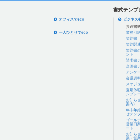
書式テンプ
オフィスでeco
ビジネス
共通書
一人ひとりでeco
業務引
契約書
契約関
契約書
ント
請求書
企画書
アンケ
会議資
スケジ
夏期休
ンプレ
お知ら
案内)
年末年
せテン
ゴール
営業日
ート
お知ら
業・営業