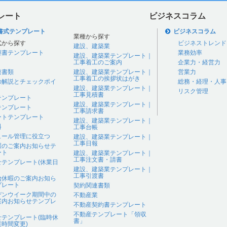
レート
ビジネスコラム
書式テンプレート
ビジネスコラム
業種から探す
式から探す
ビジネストレンド
建設、建築業
継書テンプレート
業務効率
建設、建築業テンプレート｜
工事着工のご案内
企業力・経営力
連書類
建設、建築業テンプレート｜
営業力
工事着工の挨拶状はがき
の解説とチェックポイ
総務・経理・人事
建設、建築業テンプレート｜
リスク管理
工事見積書
テンプレート
建設、建築業テンプレート｜
テンプレート
工事請求書
ートテンプレート
建設、建築業テンプレート｜
料
工事台帳
ュール管理に役立つ
建設、建築業テンプレート｜
工事日報
暇のご案内お知らせテ
ート
建設、建築業テンプレート｜
工事注文書・請書
せテンプレート(休業日
建設、建築業テンプレート｜
工事引渡書
始休暇のご案内お知ら
プレート
契約関連書類
デンウイーク期間中の
不動産業
案内お知らせテンプレ
不動産契約書テンプレート
不動産テンプレート「領収
せテンプレート(臨時休
書」
時間変更)