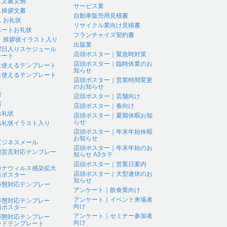
ス文書文例
サービス業
ス挨拶文書
自動車販売用見積書
 お礼状
リサイクル業向け見積書
ベートお礼状
フランチャイズ契約書
 、挨拶状イラスト入り
出版業
曜日入りスケジュール
店頭ポスター｜緊急時対策
レート
店頭ポスター｜臨時休業のお
に使えるテンプレート
知らせ
に使えるテンプレート
店頭ポスター｜営業時間変更
のお知らせ
書
店頭ポスター｜店舗向け
書
店頭ポスター｜春向け
お礼状
店頭ポスター｜夏期休暇お知
らせ
お礼状イラスト入り
店頭ポスター｜年末年始休暇
お知らせ
ビジネスメール
店頭ポスター｜年末年始のお
態宣言対応テンプレー
知らせ A3タテ
店頭ポスター｜営業日案内
ロナウィルス感染拡大
店頭ポスター｜大型連休のお
策ポスター
知らせ
事態対応テンプレー
アンケート｜飲食業向け
アンケート｜イベント来場者
事態対応テンプレー
向け
頭ポスタ―
アンケート｜セミナー参加者
事態対応テンプレー
向け
ードテンプレート