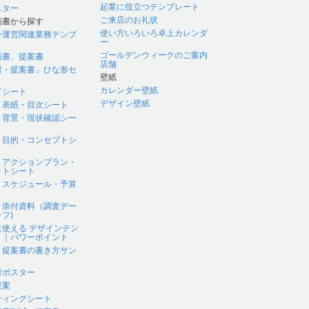
起業に役立つテンプレート
スター
ご来店のお礼状
画書から探す
使い方いろいろ卓上カレンダ
ー運営関連業務テンプ
ー
ゴールデンウィークのご案内
画書、提案書
店舗
書・提案書」ひな形セ
壁紙
カレンダー壁紙
ドシート
デザイン壁紙
｜表紙・目次シート
｜背景・現状確認シー
｜目的・コンセプトシ
｜アクションプラン・
ットシート
｜スケジュール・予算
｜添付資料（調査デー
フ)
に使える デザインテン
ト｜パワーポイント
、提案書の書き方サン
蒙ポスター
提案
ティングシート