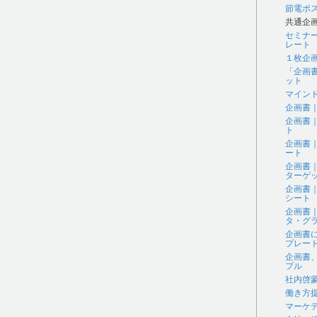
節電ポ
共通企
セミナ
レート
１枚企
「企画
ット
マイン
企画書
企画書
ト
企画書
ート
企画書
ターゲ
企画書
シート
企画書
タ・グラ
企画書
プレー
企画書
プル
社内啓
働き方
マーケ