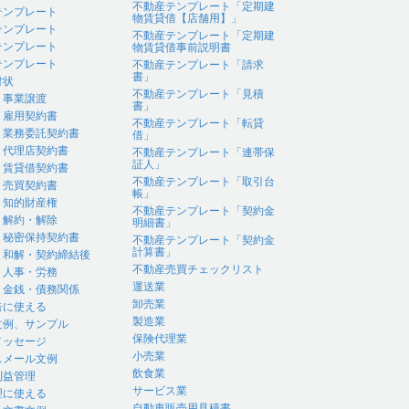
不動産テンプレート「定期建
テンプレート
物賃貸借【店舗用】」
テンプレート
不動産テンプレート「定期建
テンプレート
物賃貸借事前説明書
テンプレート
不動産テンプレート「請求
書」
付状
不動産テンプレート「見積
｜事業譲渡
書」
｜雇用契約書
不動産テンプレート「転貸
｜業務委託契約書
借」
｜代理店契約書
不動産テンプレート「連帯保
証人」
｜賃貸借契約書
不動産テンプレート「取引台
｜売買契約書
帳」
｜知的財産権
不動産テンプレート「契約金
｜解約・解除
明細書」
｜秘密保持契約書
不動産テンプレート「契約金
計算書」
｜和解・契約締結後
不動産売買チェックリスト
｜人事・労務
運送業
｜金銭・債務関係
卸売業
告に使える
製造業
文例、サンプル
保険代理業
メッセージ
小売業
スメール文例
飲食業
利益管理
サービス業
理に使える
自動車販売用見積書