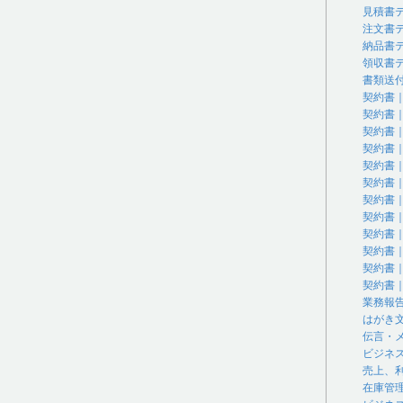
見積書
注文書
納品書
領収書
書類送
契約書
契約書
契約書
契約書
契約書
契約書
契約書
契約書
契約書
契約書
契約書
契約書
業務報
はがき
伝言・
ビジネ
売上、
在庫管