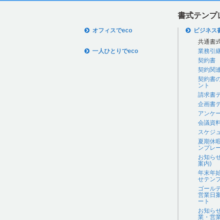
書式テンプ
オフィスでeco
ビジネス
共通書
一人ひとりでeco
業務引
契約書
契約関
契約書
ント
請求書
企画書
アンケ
会議資
スケジ
夏期休
ンプレ
お知ら
案内)
年末年
せテン
ゴール
営業日
ート
お知ら
業・営業