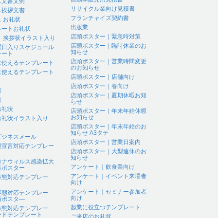
ス文書文例
リサイクル業向け見積書
ス挨拶文書
フランチャイズ契約書
 お礼状
出版業
ベートお礼状
店頭ポスター｜緊急時対策
 、挨拶状イラスト入り
店頭ポスター｜臨時休業のお
曜日入りスケジュール
知らせ
レート
店頭ポスター｜営業時間変更
に使えるテンプレート
のお知らせ
に使えるテンプレート
店頭ポスター｜店舗向け
店頭ポスター｜春向け
書
店頭ポスター｜夏期休暇お知
書
らせ
お礼状
店頭ポスター｜年末年始休暇
お知らせ
お礼状イラスト入り
店頭ポスター｜年末年始のお
知らせ A3タテ
ビジネスメール
店頭ポスター｜営業日案内
態宣言対応テンプレー
店頭ポスター｜大型連休のお
知らせ
ロナウィルス感染拡大
アンケート｜飲食業向け
策ポスター
アンケート｜イベント来場者
事態対応テンプレー
向け
アンケート｜セミナー参加者
事態対応テンプレー
向け
頭ポスタ―
起業に役立つテンプレート
事態対応テンプレー
ードテンプレート
ご来店のお礼状