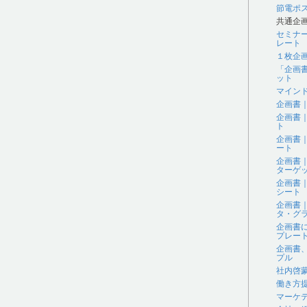
節電ポ
共通企
セミナ
レート
１枚企
「企画
ット
マイン
企画書
企画書
ト
企画書
ート
企画書
ターゲ
企画書
シート
企画書
タ・グラ
企画書
プレー
企画書
プル
社内啓
働き方
マーケ