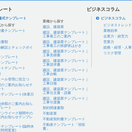
レート
ビジネスコラム
書式テンプレート
ビジネスコラム
業種から探す
式から探す
ビジネストレンド
建設、建築業
継書テンプレート
業務効率
建設、建築業テンプレート｜
工事着工のご案内
企業力・経営力
連書類
建設、建築業テンプレート｜
営業力
工事着工の挨拶状はがき
の解説とチェックポイ
総務・経理・人事
建設、建築業テンプレート｜
リスク管理
工事見積書
テンプレート
建設、建築業テンプレート｜
テンプレート
工事請求書
ートテンプレート
建設、建築業テンプレート｜
料
工事台帳
ュール管理に役立つ
建設、建築業テンプレート｜
工事日報
暇のご案内お知らせテ
ート
建設、建築業テンプレート｜
工事注文書・請書
せテンプレート(休業日
建設、建築業テンプレート｜
工事引渡書
始休暇のご案内お知ら
プレート
契約関連書類
デンウイーク期間中の
不動産業
案内お知らせテンプレ
不動産契約書テンプレート
不動産テンプレート「領収
せテンプレート(臨時休
書」
時間変更)