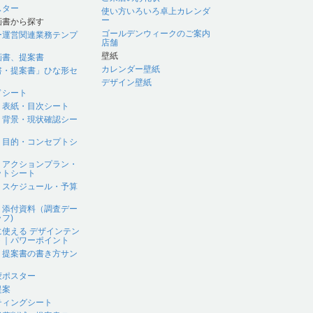
スター
使い方いろいろ卓上カレンダ
ー
画書から探す
ゴールデンウィークのご案内
ー運営関連業務テンプ
店舗
壁紙
画書、提案書
カレンダー壁紙
書・提案書」ひな形セ
デザイン壁紙
ドシート
｜表紙・目次シート
｜背景・現状確認シー
｜目的・コンセプトシ
｜アクションプラン・
ットシート
｜スケジュール・予算
｜添付資料（調査デー
フ)
に使える デザインテン
ト｜パワーポイント
、提案書の書き方サン
蒙ポスター
提案
ティングシート