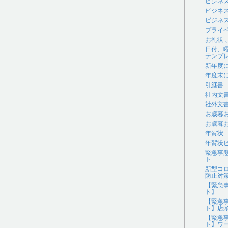
ビジネ
ビジネ
ビジネス
プライ
お礼状
日付、
テンプ
新年度
年度末
引継書
社内文
社外文
お歳暮
お歳暮
年賀状
年賀状
緊急事
ト
新型コ
防止対
【緊急
ト】
【緊急
ト】店
【緊急
ト】ワ