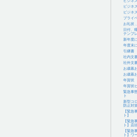
ビジネ
ビジネ
ビジネス
プライ
お礼状
日付、
テンプ
新年度
年度末
引継書
社内文
社外文
お歳暮
お歳暮
年賀状
年賀状
緊急事
ト
新型コ
防止対
【緊急
ト】
【緊急
ト】店
【緊急
ト】ワ