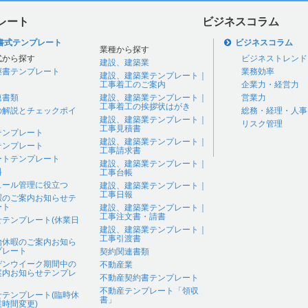
レート
ビジネスコラム
書式テンプレート
ビジネスコラム
業種から探す
式から探す
ビジネストレンド
建設、建築業
継書テンプレート
業務効率
建設、建築業テンプレート｜
工事着工のご案内
企業力・経営力
連書類
建設、建築業テンプレート｜
営業力
工事着工の挨拶状はがき
の解説とチェックポイ
総務・経理・人事
建設、建築業テンプレート｜
リスク管理
工事見積書
テンプレート
建設、建築業テンプレート｜
テンプレート
工事請求書
ートテンプレート
建設、建築業テンプレート｜
料
工事台帳
ュール管理に役立つ
建設、建築業テンプレート｜
工事日報
暇のご案内お知らせテ
ート
建設、建築業テンプレート｜
工事注文書・請書
せテンプレート(休業日
建設、建築業テンプレート｜
工事引渡書
始休暇のご案内お知ら
プレート
契約関連書類
デンウイーク期間中の
不動産業
案内お知らせテンプレ
不動産契約書テンプレート
不動産テンプレート「領収
せテンプレート(臨時休
書」
時間変更)