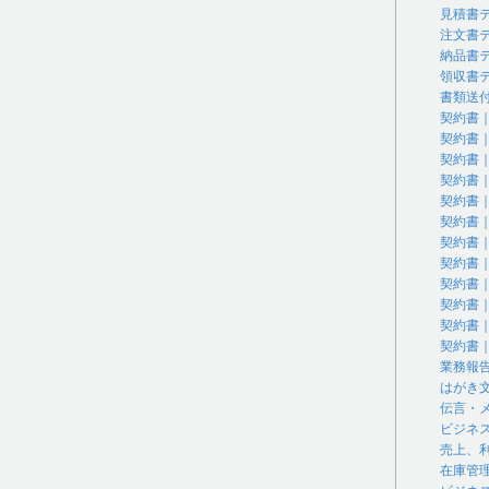
見積書
注文書
納品書
領収書
書類送
契約書
契約書
契約書
契約書
契約書
契約書
契約書
契約書
契約書
契約書
契約書
契約書
業務報
はがき
伝言・
ビジネ
売上、
在庫管