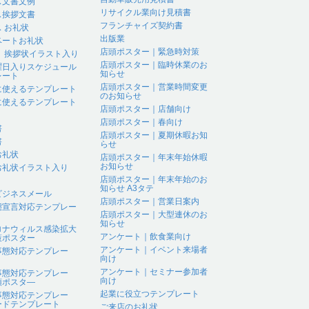
ス文書文例
リサイクル業向け見積書
ス挨拶文書
フランチャイズ契約書
 お礼状
出版業
ベートお礼状
店頭ポスター｜緊急時対策
 、挨拶状イラスト入り
店頭ポスター｜臨時休業のお
曜日入りスケジュール
知らせ
レート
店頭ポスター｜営業時間変更
に使えるテンプレート
のお知らせ
に使えるテンプレート
店頭ポスター｜店舗向け
店頭ポスター｜春向け
書
店頭ポスター｜夏期休暇お知
書
らせ
お礼状
店頭ポスター｜年末年始休暇
お知らせ
お礼状イラスト入り
店頭ポスター｜年末年始のお
知らせ A3タテ
ビジネスメール
店頭ポスター｜営業日案内
態宣言対応テンプレー
店頭ポスター｜大型連休のお
知らせ
ロナウィルス感染拡大
アンケート｜飲食業向け
策ポスター
アンケート｜イベント来場者
事態対応テンプレー
向け
アンケート｜セミナー参加者
事態対応テンプレー
向け
頭ポスタ―
起業に役立つテンプレート
事態対応テンプレー
ードテンプレート
ご来店のお礼状