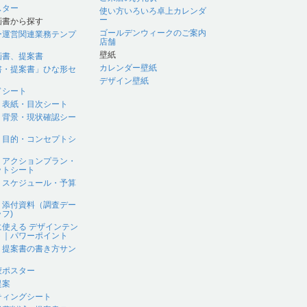
スター
使い方いろいろ卓上カレンダ
ー
画書から探す
ゴールデンウィークのご案内
ー運営関連業務テンプ
店舗
壁紙
画書、提案書
カレンダー壁紙
書・提案書」ひな形セ
デザイン壁紙
ドシート
｜表紙・目次シート
｜背景・現状確認シー
｜目的・コンセプトシ
｜アクションプラン・
ットシート
｜スケジュール・予算
｜添付資料（調査デー
フ)
に使える デザインテン
ト｜パワーポイント
、提案書の書き方サン
蒙ポスター
提案
ティングシート