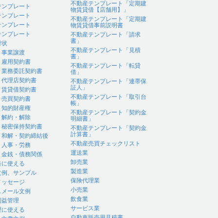
不動産テンプレート「定期建
テンプレート
物賃貸借【店舗用】」
テンプレート
不動産テンプレート「定期建
テンプレート
物賃貸借事前説明書
テンプレート
不動産テンプレート「請求
書」
付状
不動産テンプレート「見積
｜事業譲渡
書」
｜雇用契約書
不動産テンプレート「転貸
｜業務委託契約書
借」
｜代理店契約書
不動産テンプレート「連帯保
証人」
｜賃貸借契約書
不動産テンプレート「取引台
｜売買契約書
帳」
｜知的財産権
不動産テンプレート「契約金
｜解約・解除
明細書」
｜秘密保持契約書
不動産テンプレート「契約金
計算書」
｜和解・契約締結後
不動産売買チェックリスト
｜人事・労務
運送業
｜金銭・債務関係
卸売業
告に使える
製造業
文例、サンプル
保険代理業
メッセージ
小売業
スメール文例
飲食業
利益管理
サービス業
理に使える
自動車販売用見積書