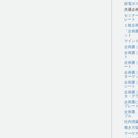
節電ポ
共通企
セミナ
レート
１枚企
「企画
ット
マイン
企画書
企画書
ト
企画書
ート
企画書
ターゲ
企画書
シート
企画書
タ・グラ
企画書
プレー
企画書
プル
社内啓
働き方
マーケ