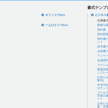
書式テンプ
オフィスでeco
ビジネス
共通書
一人ひとりでeco
業務引
契約書
契約関
契約書
ント
請求書
企画書
アンケ
会議資
スケジ
夏期休
ンプレ
お知ら
案内)
年末年
せテン
ゴール
営業日
ート
お知ら
業・営業