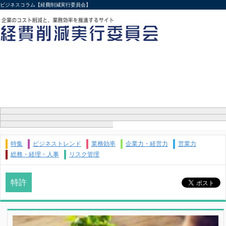
ビジネスコラム【経費削減実行委員会】
特集
ビジネストレンド
業務効率
企業力・経営力
営業力
総務・経理・人事
リスク管理
特許