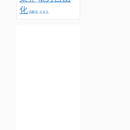
化
高齢化
ＧＭＳ