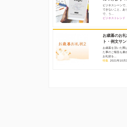
ビジネスシーンで
できないこと、あ
で、う...
ビジネストレンド
お歳暮のお礼
ト・例文サンプ
お歳暮を頂いた際
た事のご報告も兼
お礼状を...
特集
2021年10月