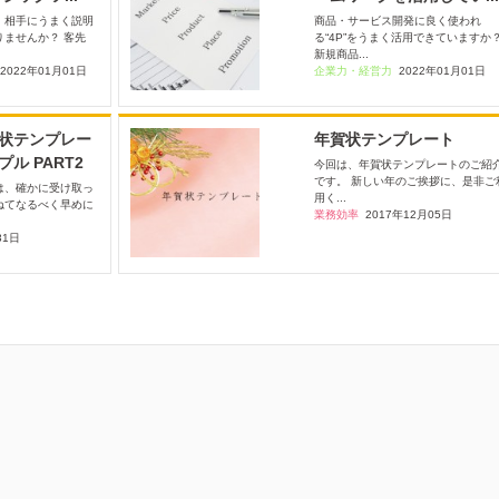
、相手にうまく説明
商品・サービス開発に良く使われ
りませんか？ 客先
る“4P”をうまく活用できていますか
新規商品...
2022年01月01日
企業力・経営力
2022年01月01日
状テンプレー
年賀状テンプレート
ル PART2
今回は、年賀状テンプレートのご紹
です。 新しい年のご挨拶に、是非ご
は、確かに受け取っ
用く...
ねてなるべく早めに
業務効率
2017年12月05日
31日