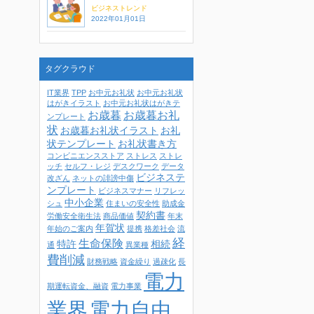
ビジネストレンド
2022年01月01日
タグクラウド
IT業界
TPP
お中元お礼状
お中元お礼状
はがきイラスト
お中元お礼状はがきテ
お歳暮
お歳暮お礼
ンプレート
状
お歳暮お礼状イラスト
お礼
状テンプレート
お礼状書き方
コンビニエンスストア
ストレス
ストレ
ッチ
セルフ・レジ
デスクワーク
データ
ビジネステ
改ざん
ネットの誹謗中傷
ンプレート
ビジネスマナー
リフレッ
中小企業
シュ
住まいの安全性
助成金
契約書
労働安全衛生法
商品価値
年末
年賀状
年始のご案内
提携
格差社会
流
経
生命保険
特許
相続
通
異業種
費削減
財務戦略
資金繰り
過疎化
長
電力
期運転資金、融資
電力事業
電力自由
業界