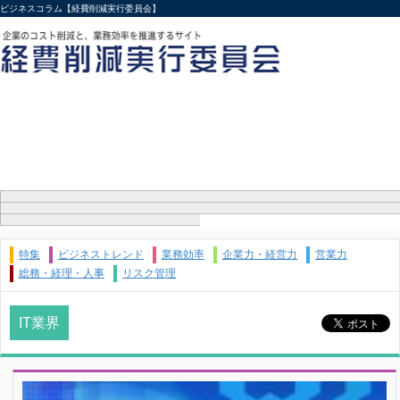
ビジネスコラム【経費削減実行委員会】
特集
ビジネストレンド
業務効率
企業力・経営力
営業力
総務・経理・人事
リスク管理
IT業界