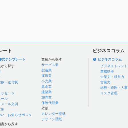
レート
ビジネスコラム
書式テンプレート
業種から探す
ビジネスコラム
サービス業
式から探す
ビジネストレンド
製造業
告
業務効率
運送業
付
企業力・経営力
小売業
挨拶・送付状
営業力
飲食業
総務・経理・人事
建築業
メッセージ
リスク管理
卸売業
ュール
保険代理業
スメール文例
壁紙
文例
カレンダー壁紙
合い・お知らせポスタ
デザイン壁紙
画書から探す