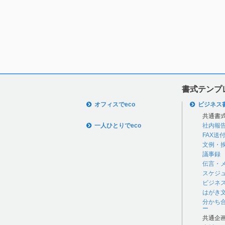
書式テンプ
オフィスでeco
ビジネス
共通書
一人ひとりでeco
社内報
FAX送
文例・
議事録
伝言・
スケジ
ビジネ
はがき
分かち
ー
共通企