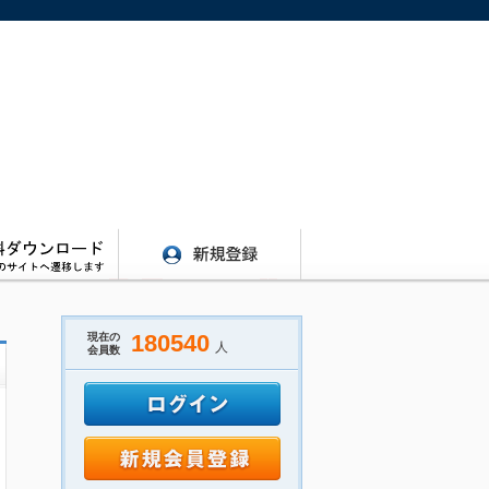
180540
現在の
人
会員数