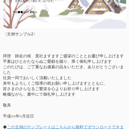
〈文例サンプル2〉
拝啓 師走の候 貴社ますますご盛栄のこととお慶び申し上げます
平素はひとかたならぬご愛顧を賜り、厚く御礼申し上げます
このたびは、ご丁重なお歳暮の品をいただき、ありがとうございま
した
社員一同でおいしく頂戴いたしました
来年もよろしくご指導の程お願い申し上げますとともに、
皆さまのさらなるご繁栄を心よりお祈り申し上げます
略儀ながら、書中にて御礼申し上げます
敬具
平成○○年○月吉日
◆
この文例のテンプレートはこちらから無料でダウンロードできま