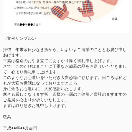
〈文例サンプル1〉
拝啓 年末余日少なき折から、いよいよご清栄のこととお慶び申し
あげます。
平素は格別のお引き立てにあずかり厚く御礼申し上げます。
さて、このたびはまことに丁重なお歳暮の品をお送りいただきまし
て、心より御礼申し上げます。
このようなお心遣いをいただき大変恐縮に存じます。日ごろは私ど
もが大変お世話になっておりますところ、
身に余るお心遣いに、大変感謝いたします。
寒さも厳しくなります折、皆様の一層のご健勝と貴社のますますの
ご発展を心よりお祈りいたします。
まずは取り急ぎお礼申し上げます。
敬具
平成●●年●●月吉日