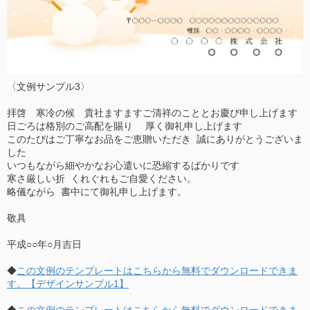
〈文例サンプル3〉
拝啓 寒冷の候 貴社ますますご清祥のこととお慶び申し上げます
日ごろは格別のご高配を賜り 厚く御礼申し上げます
このたびはご丁寧なお品をご恵贈いただき 誠にありがとうございま
した
いつもながら細やかなお心遣いに恐縮するばかりです
寒さ厳しい折 くれぐれもご自愛ください。
略儀ながら 書中にて御礼申し上げます。
敬具
平成○○年○月吉日
◆
この文例のテンプレートはこちらから無料でダウンロードできま
す。【デザインサンプル1】
◆
この文例のテンプレートはこちらから無料でダウンロードできま