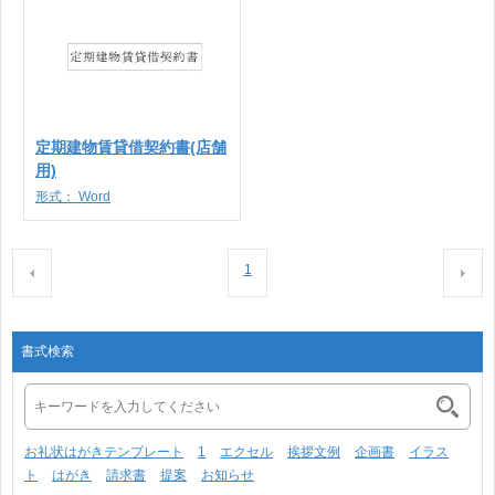
定期建物賃貸借契約書(店舗
用)
形式：
Word
1
書式検索
お礼状はがきテンプレート
1
エクセル
挨拶文例
企画書
イラス
ト
はがき
請求書
提案
お知らせ