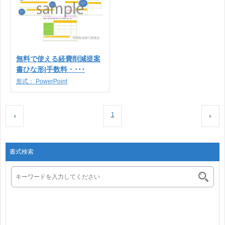
無料で使える経費削減提案
書ひな形|手数料・･･･
形式：
PowerPoint
1
書式検索