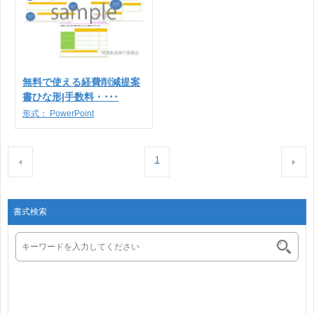
無料で使える経費削減提案
書ひな形|手数料・･･･
形式：
PowerPoint
1
書式検索