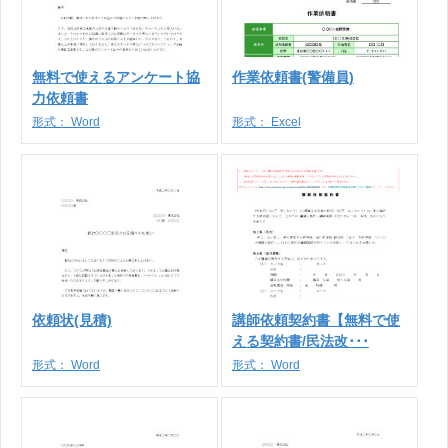
無料で使えるアンケート協
作業依頼書(警備員)
力依頼書
形式：
Word
形式：
Excel
依頼状(見積)
講師依頼契約書【無料で使
える契約書/民法改･･･
形式：
Word
形式：
Word