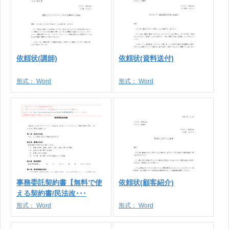
依頼状(講師)
依頼状(資料送付)
形式：
Word
形式：
Word
事務委託契約書【無料で使
依頼状(顧客紹介)
える契約書/民法改･･･
形式：
Word
形式：
Word