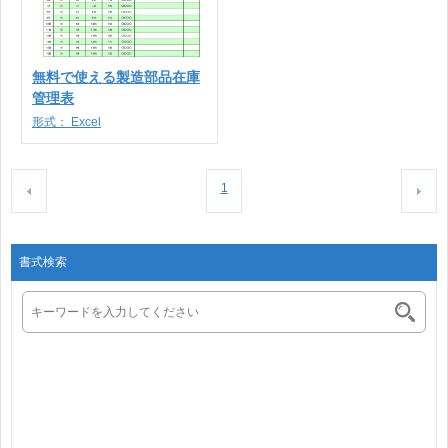
無料で使える製造部品在庫
管理表
形式：
Excel
1
書式検索