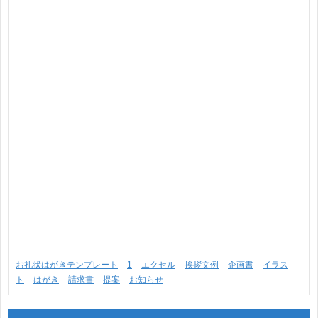
お礼状はがきテンプレート
1
エクセル
挨拶文例
企画書
イラス
ト
はがき
請求書
提案
お知らせ