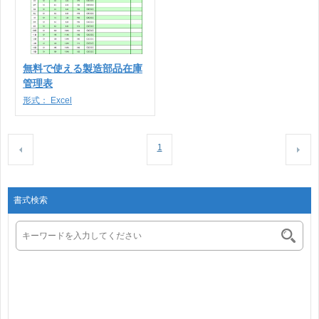
無料で使える製造部品在庫
管理表
形式：
Excel
1
書式検索