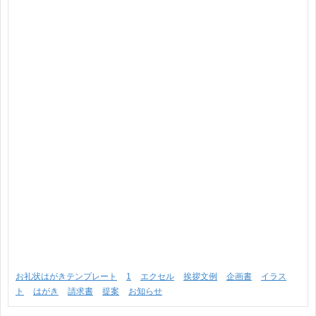
お礼状はがきテンプレート
1
エクセル
挨拶文例
企画書
イラス
ト
はがき
請求書
提案
お知らせ