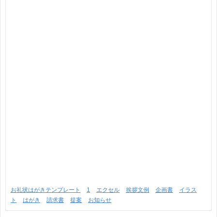
お礼状はがきテンプレート
1
エクセル
挨拶文例
企画書
イラス
ト
はがき
請求書
提案
お知らせ