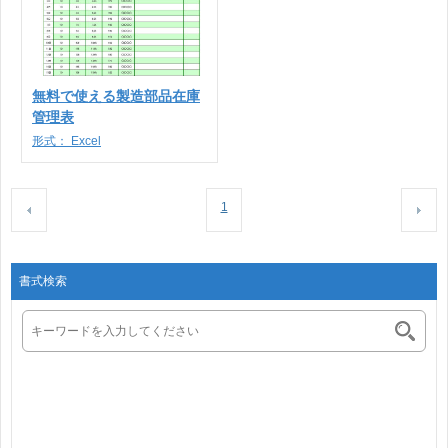
無料で使える製造部品在庫
管理表
形式：
Excel
1
書式検索