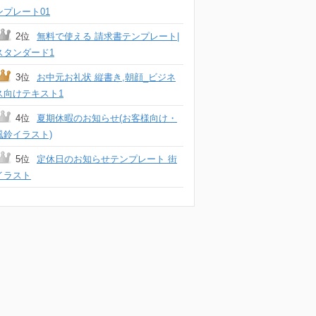
ンプレート01
2位
無料で使える 請求書テンプレート|
スタンダード1
3位
お中元お礼状 縦書き,朝顔_ビジネ
ス向けテキスト1
4位
夏期休暇のお知らせ(お客様向け・
風鈴イラスト)
5位
定休日のお知らせテンプレート 街
イラスト