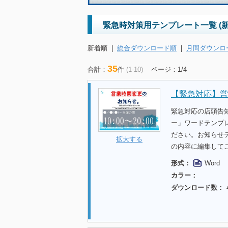
緊急時対策用テンプレート一覧 (新
新着順
|
総合ダウンロード順
|
月間ダウンロ
35
合計：
件
(1-10)
ページ：1/4
【緊急対応】営
緊急対応の店頭告
ー」ワードテンプ
ださい。お知らせ
拡大する
の内容に編集して
形式：
Word
カラー：
ダウンロード数：