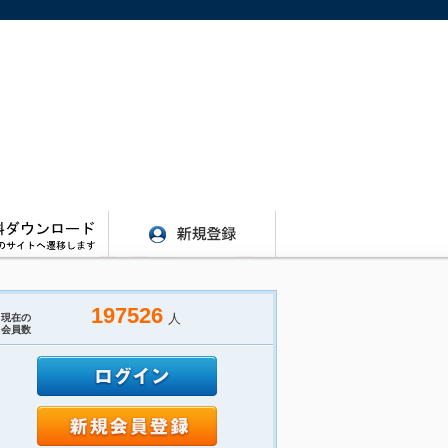
197526
人
現在の
会員数