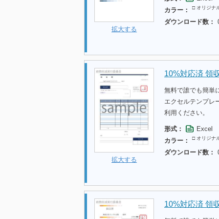
□ オリジナ
カラー：
ダウンロード数：
拡大する
10%対応済 領
無料で誰でも簡単
エクセルテンプレ
利用ください。
形式：
Excel
□ オリジナ
カラー：
ダウンロード数：
拡大する
10%対応済 領