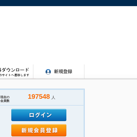
197548
人
現在の
会員数