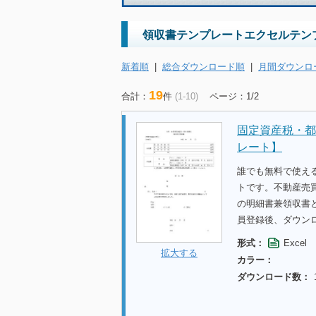
領収書テンプレートエクセルテンプ
新着順
|
総合ダウンロード順
|
月間ダウンロ
19
合計：
件
(1-10)
ページ：1/2
固定資産税・都
レート】
誰でも無料で使え
トです。不動産売
の明細書兼領収書
員登録後、ダウン
形式：
Excel
拡大する
カラー：
ダウンロード数：