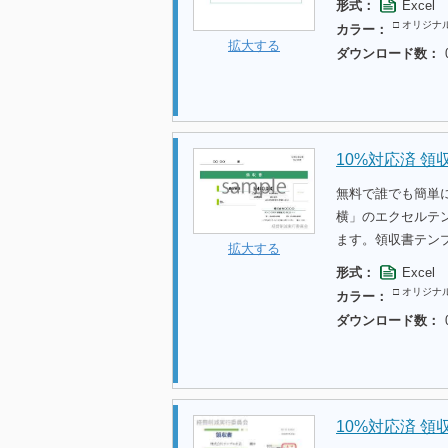
形式：
Excel
□ オリジナ
カラー：
拡大する
ダウンロード数：
10%対応済 領
無料で誰でも簡単
横」のエクセルテ
ます。領収書テン
拡大する
形式：
Excel
□ オリジナ
カラー：
ダウンロード数：
10%対応済 領