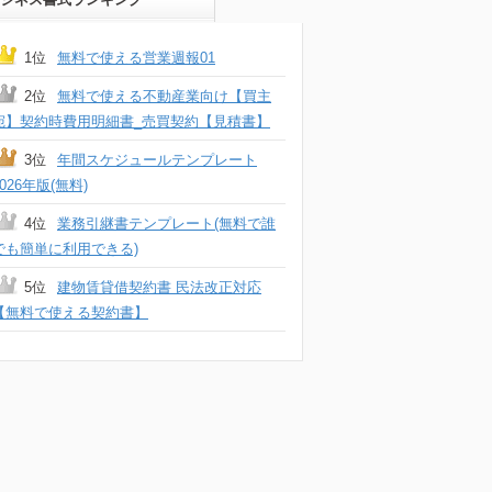
1位
無料で使える営業週報01
2位
無料で使える不動産業向け【買主
宛】契約時費用明細書_売買契約【見積書】
3位
年間スケジュールテンプレート
2026年版(無料)
4位
業務引継書テンプレート(無料で誰
でも簡単に利用できる)
5位
建物賃貸借契約書 民法改正対応
【無料で使える契約書】