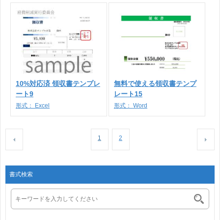
10%対応済 領収書テンプレ
無料で使える領収書テンプ
ート9
レート15
形式：
Excel
形式：
Word
1
2
書式検索