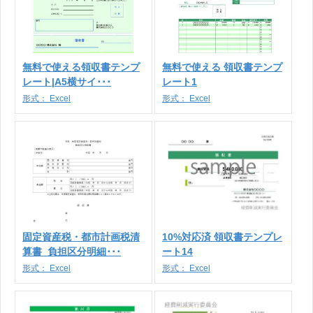
無料で使える領収書テンプ
無料で使える 領収書テンプ
レート|A5横サイ･･･
レート1
形式：
Excel
形式：
Excel
固定資産税・都市計画税清
10%対応済 領収書テンプレ
算書_負担区分明細･･･
ート14
形式：
Excel
形式：
Excel