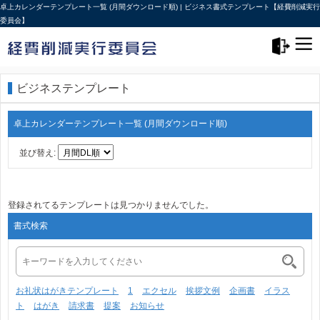
卓上カレンダーテンプレート一覧 (月間ダウンロード順) | ビジネス書式テンプレート【経費削減実行
委員会】
メニュー>
ログアウト
ビジネステンプレート
卓上カレンダーテンプレート一覧 (月間ダウンロード順)
並び替え:
登録されてるテンプレートは見つかりませんでした。
書式検索
お礼状はがきテンプレート
1
エクセル
挨拶文例
企画書
イラス
ト
はがき
請求書
提案
お知らせ