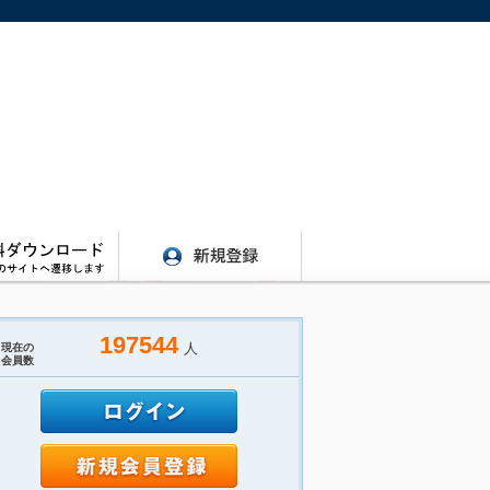
197544
人
現在の
会員数