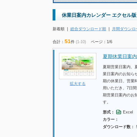
休業日案内カレンダー エクセル版テ
新着順
|
総合ダウンロード順
|
月間ダウンロ
51
合計：
件
(1-10)
ページ：1/6
夏期休業日案内
夏期営業日案内、
業日案内のお知ら
期の休業日、営業
拡大する
用いただき、7日
期営業日案内のお
す。
形式：
Excel
カラー：
ダウンロード数：