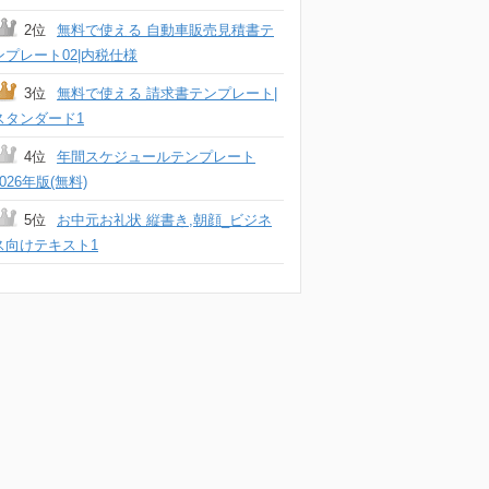
2位
無料で使える 自動車販売見積書テ
ンプレート02|内税仕様
3位
無料で使える 請求書テンプレート|
スタンダード1
4位
年間スケジュールテンプレート
2026年版(無料)
5位
お中元お礼状 縦書き,朝顔_ビジネ
ス向けテキスト1