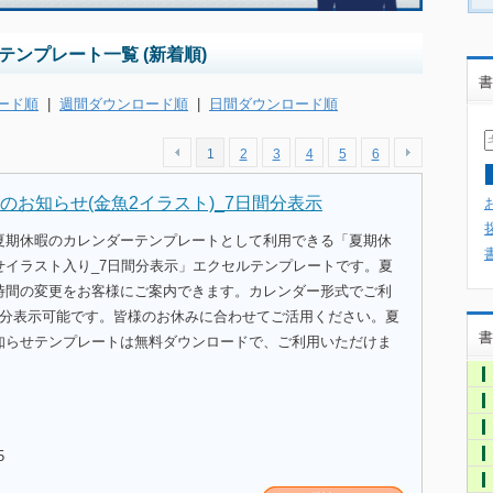
ンプレート一覧 (新着順)
書
ード順
|
週間ダウンロード順
|
日間ダウンロード順
1
2
3
4
5
6
のお知らせ(金魚2イラスト)_7日間分表示
夏期休暇のカレンダーテンプレートとして利用できる「夏期休
せイラスト入り_7日間分表示」エクセルテンプレートです。夏
時間の変更をお客様にご案内できます。カレンダー形式でご利
間分表示可能です。皆様のお休みに合わせてご活用ください。夏
書
知らせテンプレートは無料ダウンロードで、ご利用いただけま
5