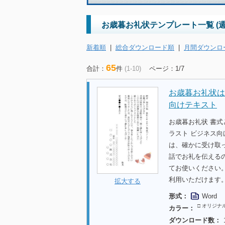
お歳暮お礼状テンプレート一覧 (
新着順
|
総合ダウンロード順
|
月間ダウンロ
65
合計：
件
(1-10)
ページ：1/7
お歳暮お礼状は
向けテキスト
お歳暮お礼状 書
ラスト ビジネス向
は、確かに受け取
話でお礼を伝える
てお使いください
利用いただけます
拡大する
形式：
Word
□ オリジナ
カラー：
ダウンロード数：