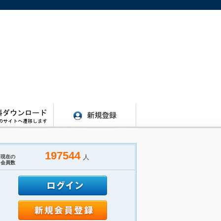
197544
人
現在の
会員数