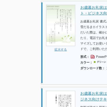
お歳暮お礼状は
ト・ビジネス向
お歳暮お礼状 書
雪だるま⛄イラス
だいた際は、確か
たり、電話でお礼
マイズしてお使い
ドで、ご利用いた
拡大する
形式：
PowerP
カラー：
ダウンロード数：
お歳暮お礼状は
ジネス向けテキ