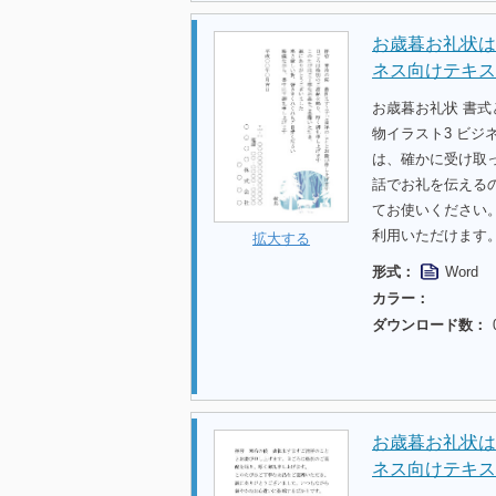
お歳暮お礼状は
ネス向けテキス
お歳暮お礼状 書
物イラスト3 ビ
は、確かに受け取
話でお礼を伝える
てお使いください
利用いただけます
拡大する
形式：
Word
カラー：
ダウンロード数：
お歳暮お礼状は
ネス向けテキス