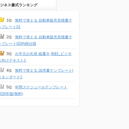
ジネス書式ランキング
1位
無料で使える 自動車販売見積書テ
ンプレート01
2位
無料で使える 自動車販売見積書テ
ンプレート02|内税仕様
3位
お中元お礼状 縦書き,朝顔_ビジネ
ス向けテキスト1
4位
無料で使える 請求書テンプレート|
スタンダード1
5位
年間スケジュールテンプレート
2026年版(無料)