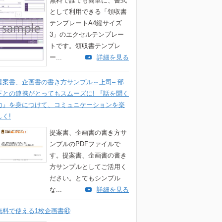
無料で誰でも簡単に、書式
として利用できる「領収書
テンプレートA4縦サイズ
3」のエクセルテンプレー
トです。領収書テンプレ
ー...
詳細を見る
提案書、企画書の書き方サンプル～上司– 部
下との連携がとってもスムーズに! 『話を聞く
力』を身につけて、コミュニケーションを楽
しく!
提案書、企画書の書き方サ
ンプルのPDFファイルで
す。提案書、企画書の書き
方サンプルとしてご活用く
ださい。とてもシンプル
な...
詳細を見る
無料で使える1枚企画書㊶