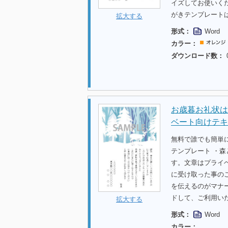
イズしてお使いく
がきテンプレート
拡大する
形式：
Word
カラー：
ダウンロード数：
お歳暮お礼状は
ベート向けテキ
無料で誰でも簡単
テンプレート ・森
す。文章はプライ
に受け取った事の
を伝えるのがマナ
ドして、ご利用い
拡大する
形式：
Word
カラー：