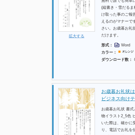
無料で誰でも簡単
(縦書き・雪だる
け取った事のご報
えるのがマナーで
さい。お歳暮お礼
だけます。
拡大する
形式：
Word
カラー：
ダウンロード数：
お歳暮お礼状は
ビジネス向けテ
お歳暮お礼状 書
物イラスト2_5色
いた際は、確かに
り、電話でお礼を