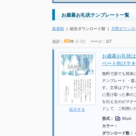
お歳暮お礼状テンプレート一覧
新着順
|
総合ダウンロード順
|
月間ダウンロ
65
合計：
件
(1-10)
ページ：1/7
お歳暮お礼状は
ベート向けテキ
無料で誰でも簡単
テンプレート ・森
す。文章はプライ
に受け取った事の
を伝えるのがマナ
ドして、ご利用い
拡大する
形式：
Word
カラー：
ダウンロード数：