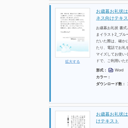
お歳暮お礼状は
ネス向けテキス
お歳暮お礼状 書
まイラスト2_ブル
だいた際は、確か
たり、電話でお礼
マイズしてお使い
ドで、ご利用いた
拡大する
形式：
Word
カラー：
ダウンロード数：
お歳暮お礼状は
けテキスト