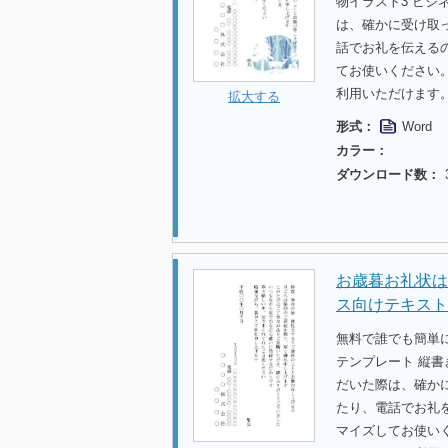
物イラスト3 ビ
は、確かに受け取
話でお礼を伝える
てお使いください
利用いただけます
拡大する
形式：
Word
カラー：
ダウンロード数：
お歳暮お礼状はが
ス向けテキスト
無料で誰でも簡単
テンプレート 縦書
だいた際は、確か
たり、電話でお礼
マイズしてお使い