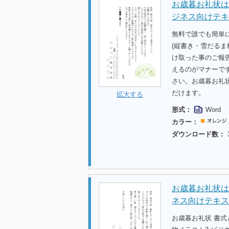
お歳暮お礼状は
ジネス向けテキ
無料で誰でも簡単
(縦書き・雪だる
け取った事のご報
えるのがマナーで
さい。お歳暮お礼
だけます。
拡大する
形式：
Word
カラー：
ダウンロード数：
お歳暮お礼状は
ネス向けテキス
お歳暮お礼状 書