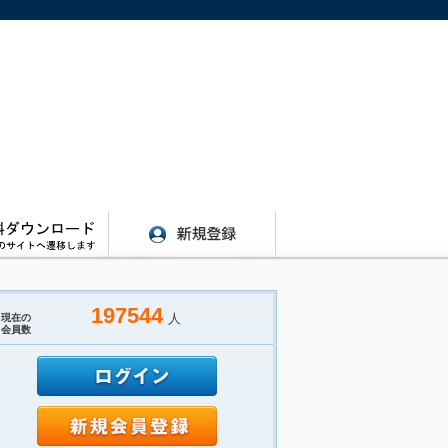
197544
人
現在の
会員数