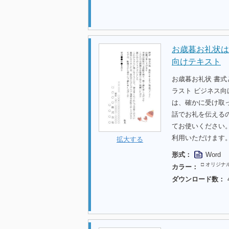
お歳暮お礼状は
向けテキスト
お歳暮お礼状 書
ラスト ビジネス向
は、確かに受け取
話でお礼を伝える
てお使いください
利用いただけます
拡大する
形式：
Word
□ オリジナ
カラー：
ダウンロード数：