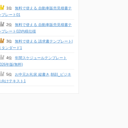
1位
無料で使える 自動車販売見積書テ
ンプレート01
2位
無料で使える 自動車販売見積書テ
ンプレート02|内税仕様
3位
無料で使える 請求書テンプレート|
スタンダード1
4位
年間スケジュールテンプレート
2026年版(無料)
5位
お中元お礼状 縦書き,朝顔_ビジネ
ス向けテキスト1