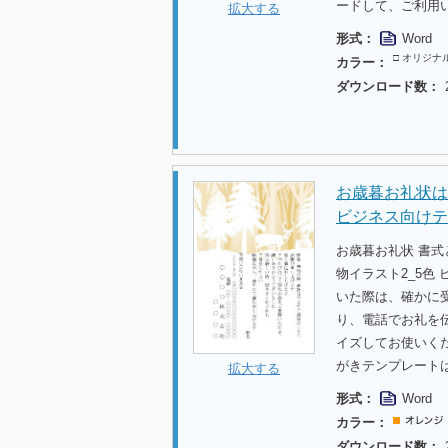
ードして、ご利用
拡大する
形式：
Word
□ オリジナ
カラー：
ダウンロード数：
お歳暮お礼状は
ビジネス向けテ
お歳暮お礼状 書
物イラスト2_5色
いた際は、確かに
り、電話でお礼を
イズしてお使いく
がきテンプレート
拡大する
形式：
Word
カラー：
ダウンロード数：